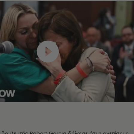
 βουλευτής Robert Garcia δήλωσε ότι η ανεπίσημη