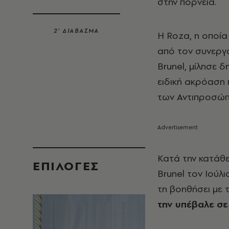
στην πορνεία.
2’ ΔΙΑΒΑΣΜΑ
Η Roza, η οποί
από τον συνεργ
Brunel, μίλησε 
ειδική ακρόαση
των Αντιπροσώπ
Κατά την κατάθε
EΠΙΛΟΓΈΣ
Brunel τον Ιούλ
τη βοηθήσει με 
την υπέβαλε σε 