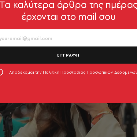
Tα καλύτερα άρθρα της ημέρα
έρχονται στο mail σου
ΕΓΓΡΑΦΗ
Αποδέχομαι την
Πολιτική Προστασίας Προσωπικών Δεδομένω