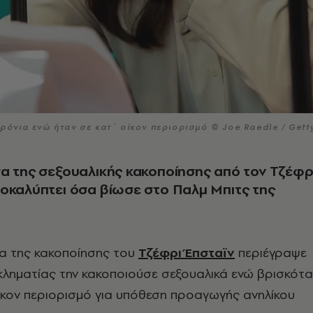
χρόνια ενώ ήταν σε κατ΄ οίκον περιορισμό © Joe Raedle / Gett
α της σεξουαλικής κακοποίησης από τον Τζέφρ
οκαλύπτει όσα βίωσε στο Παλμ Μπιτς της
σα της κακοποίησης του
Τζέφρι Έπσταϊν
περιέγραψε
κληματίας την κακοποιούσε σεξουαλικά ενώ βρισκότα
οίκον περιορισμό για υπόθεση προαγωγής ανηλίκου