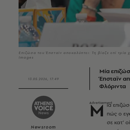
Επιζώσα του Έπσταϊν αποκαλύπτει: Τη βίαζε επί τρία 
Images
Μία επιζώσ
Έπσταϊν απ
13.05.2026, 17:49
Φλόριντα
Μ
ία επιζώ
πώς ο εγ
σε κατ’ 
Newsroom