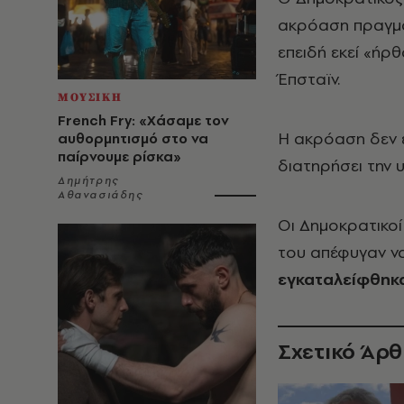
ακρόαση πραγμα
επειδή εκεί «ή
Έπσταϊν.
ΜΟΥΣΙΚΗ
French Fry: «Χάσαμε τον
Η ακρόαση δεν έ
αυθορμητισμό στο να
παίρνουμε ρίσκα»
διατηρήσει την 
Δημήτρης
Αθανασιάδης
Οι Δημοκρατικοί
του απέφυγαν ν
εγκαταλείφθηκα
Σχετικό Άρ