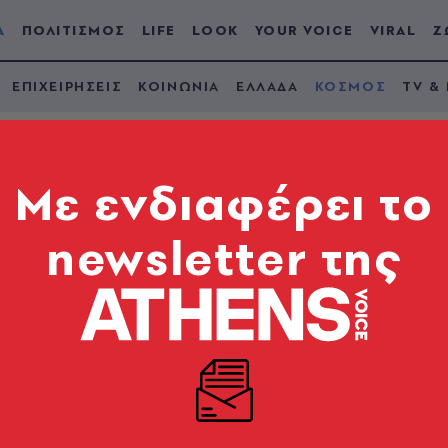
Α
ΠΟΛΙΤΙΣΜΟΣ
LIFE
LOOK
YOUR VOICE
VIRAL
Ζ
ΕΠΙΧΕΙΡΗΣΕΙΣ
ΚΟΙΝΩΝΙΑ
ΕΛΛΑΔΑ
ΚΟΣΜΟΣ
TV &
Mε ενδιαφέρει το
newsletter της
αϊν αποκαλύπτει: Τη
ενώ εκείνος ήταν σε 
ό