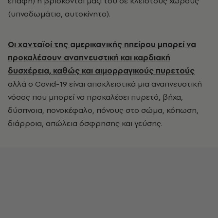
επαφή) ή βρίσκονται μαζί του σε κλειστούς χώρους
(υπνοδωμάτιο, αυτοκίνητο).
Οι χανταϊοί της αμερικανικής ηπείρου μπορεί να
προκαλέσουν αναπνευστική και καρδιακή
δυσχέρεια, καθώς και αιμορραγικούς πυρετούς
αλλά ο Covid-19 είναι αποκλειστικά μια αναπνευστική
νόσος που μπορεί να προκαλέσει πυρετό, βήχα,
δύσπνοια, πονοκέφαλο, πόνους στο σώμα, κόπωση,
διάρροια, απώλεια όσφρησης και γεύσης.