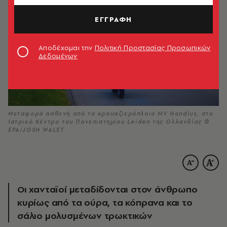
ΕΓΓΡΑΦΗ
Αποδέχομαι την
Πολιτική Προστασίας Προσωπικών
Δεδομένων
Μεταφορά ασθενή από το κρουαζιερόπλοιο MV Hondius, στο
Ιατρικό Κέντρο του Πανεπιστημίου Leiden της Ολλανδίας ©
ΕΡΑ/JOSH WALET
Οι χανταϊοί μεταδίδονται στον άνθρωπο
κυρίως από τα ούρα, τα κόπρανα και το
σάλιο μολυσμένων τρωκτικών