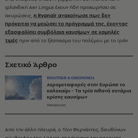
ιρλανδική Aer Lingus έχουν ήδη προχωρήσει σε
ακυρώσεις,
η Ryanair ανακοίνωσε πως δεν
πρόκειται να μειώσει το πρόγραμμά της, έχοντας
εξασφαλίσει συμβόλαια καυσίμων σε χαμηλές
τιμές
πριν από το ξέσπασμα του πολέμου με το Ιράν.
Σχετικό Άρθρο
ΠΟΛΙΤΙΚΗ & ΟΙΚΟΝΟΜΙΑ
Αερομεταφορές στην Ευρώπη το
καλοκαίρι - Τα τρία πιθανά σενάρια
κρίσης καυσίμων
Newsroom
Από την άλλη πλευρά, ο Τόνι Φερνάντες, διευθύνων
σύμβουλος της AirAsia, περιέγραψε την παρούσα