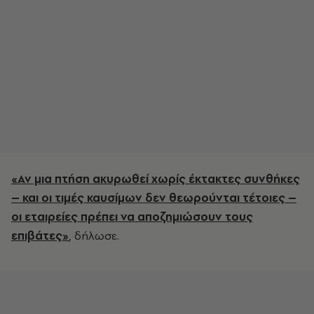
«Αν μια πτήση ακυρωθεί χωρίς έκτακτες συνθήκες
– και οι τιμές καυσίμων δεν θεωρούνται τέτοιες –
οι εταιρείες πρέπει να αποζημιώσουν τους
επιβάτες»
, δήλωσε.