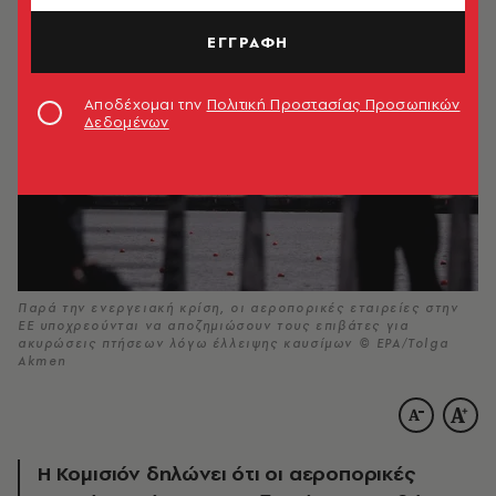
ΕΓΓΡΑΦΗ
Αποδέχομαι την
Πολιτική Προστασίας Προσωπικών
Δεδομένων
Παρά την ενεργειακή κρίση, οι αεροπορικές εταιρείες στην
ΕΕ υποχρεούνται να αποζημιώσουν τους επιβάτες για
ακυρώσεις πτήσεων λόγω έλλειψης καυσίμων © EPA/Tolga
Akmen
Η Κομισιόν δηλώνει ότι οι αεροπορικές