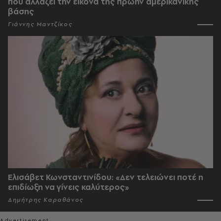
που αλλάζει την εικόνα της πρώην αμερικανικής
βάσης
Γιάννης Μαντζίκος
Ελισάβετ Κωνσταντινίδου: «Δεν τελειώνει ποτέ η
επιδίωξη να γίνεις καλύτερος»
Δημήτρης Καραθάνος