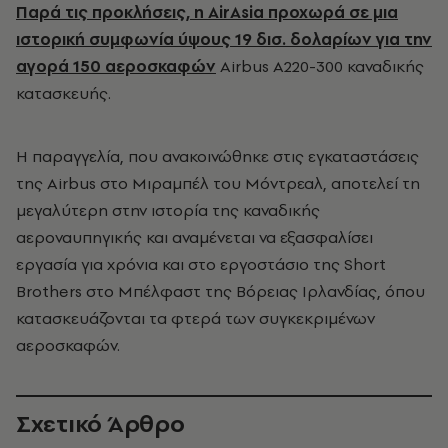
Παρά τις προκλήσεις, η AirAsia προχωρά σε μια
ιστορική συμφωνία ύψους 19 δισ. δολαρίων για την
αγορά 150 αεροσκαφών
Airbus A220-300 καναδικής
κατασκευής.
Η παραγγελία, που ανακοινώθηκε στις εγκαταστάσεις
της Airbus στο Μιραμπέλ του Μόντρεαλ, αποτελεί τη
μεγαλύτερη στην ιστορία της καναδικής
αεροναυπηγικής και αναμένεται να εξασφαλίσει
εργασία για χρόνια και στο εργοστάσιο της Short
Brothers στο Μπέλφαστ της Βόρειας Ιρλανδίας, όπου
κατασκευάζονται τα φτερά των συγκεκριμένων
αεροσκαφών.
Σχετικό Άρθρο