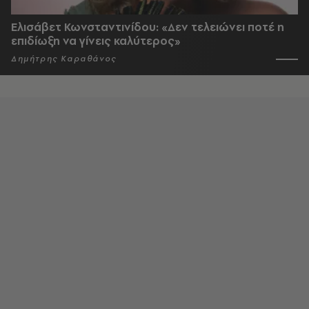
Ελισάβετ Κωνσταντινίδου: «Δεν τελειώνει ποτέ η
επιδίωξη να γίνεις καλύτερος»
Δημήτρης Καραθάνος