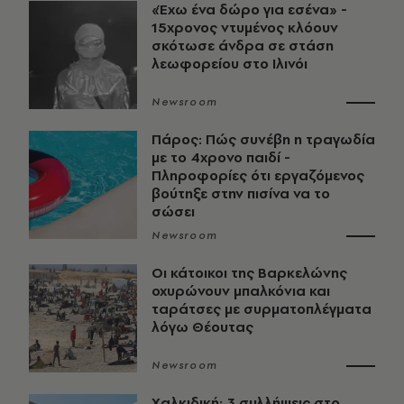
«Έχω ένα δώρο για εσένα» -
15χρονος ντυμένος κλόουν
σκότωσε άνδρα σε στάση
λεωφορείου στο Ιλινόι
Newsroom
Πάρος: Πώς συνέβη η τραγωδία
με το 4χρονο παιδί -
Πληροφορίες ότι εργαζόμενος
βούτηξε στην πισίνα να το
σώσει
Newsroom
Οι κάτοικοι της Βαρκελώνης
οχυρώνουν μπαλκόνια και
ταράτσες με συρματοπλέγματα
λόγω Θέουτας
Newsroom
Χαλκιδική: 3 συλλήψεις στο