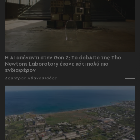
Η AI απέναντι στην Gen Z; Το debAIte της The
Newtons Laboratory έκανε κάτι πολύ πιο
ενδιαφέρον
Δημήτρης Αθανασιάδης