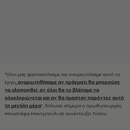
"Όλοι μας φανταστήκαμε και ονειρευτήκαμε αυτό το
έργο
, αναρωτηθήκαμε αν πράγματι θα μπορούσε
να υλοποιηθεί, αν όλοι θα το βλέπαμε να
ολοκληρώνεται και αν θα ήμασταν παρόντες αυτή
τη μεγάλη μέρα
", δήλωσε σήμερα ο πρωθυπουργός
Μουστάφα Μαντμπούλι σε συνέντευξη Τύπου.