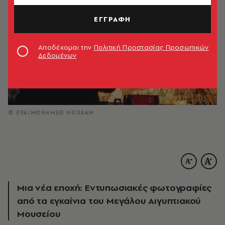
ΕΓΓΡΑΦΗ
Αποδέχομαι την
Πολιτική Προστασίας Προσωπικών
Δεδομένων
© EPA/MOHAMED HOSSAM
Μια νέα εποχή: Εντυπωσιακές φωτογραφίες
από τα εγκαίνια του Μεγάλου Αιγυπτιακού
Μουσείου