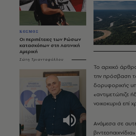
ΚΟΣΜΟΣ
Οι περιπέτειες των Ρώσων
κατασκόπων στη Λατινική
Αμερική
Σώτη Τριανταφύλλου
Το αρχικό άρθρο
την πρόσβαση τ
δορυφορικής υπ
«αντιμετώπιζε ή
νοικοκυριά επί χ
Ανάμεσα σε αυτέ
βιντεοπαιχνίδια