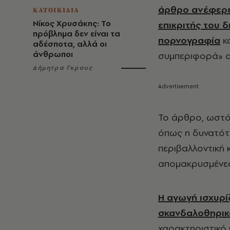
άρθρο ανέφερε 
ΚΑΤΟΙΚΙΔΙΑ
Νίκος Χρυσάκης: Το
επικριτής του 
πρόβλημα δεν είναι τα
πορνογραφία
κα
αδέσποτα, αλλά οι
άνθρωποι
συμπεριφορά» α
Δήμητρα Γκρους
Το άρθρο, ωστόσ
όπως η δυνατότ
περιβαλλοντική 
απομακρυσμένες
Η αγωγή ισχυρί
σκανδαλοθηρικ
χαρακτηριστικό