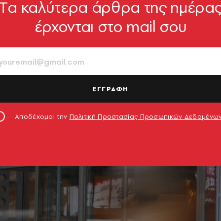
Tα καλύτερα άρθρα της ημέρα
έρχονται στο mail σου
ΕΓΓΡΑΦΗ
Αποδέχομαι την
Πολιτική Προστασίας Προσωπικών Δεδομένω