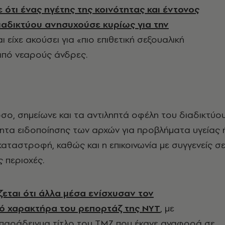
ότι ένας ηγέτης της κοινότητας και έντονος
διαδικτύου ανησυχούσε κυρίως για την
ι είχε ακούσει για «πιο επιθετική σεξουαλική
πό νεαρούς άνδρες.
ο, σημείωνε και τα αντιληπτά οφέλη του διαδικτύου
ητα ειδοποίησης των αρχών για προβλήματα υγείας 
καταστροφή, καθώς και η επικοινωνία με συγγενείς σ
 περιοχές.
ζεται ότι άλλα μέσα ενίσχυσαν τον
ό χαρακτήρα του ρεπορτάζ της ΝΥΤ
, με
 παράδειγμα τίτλο του TMZ που έκανε αναφορά σε