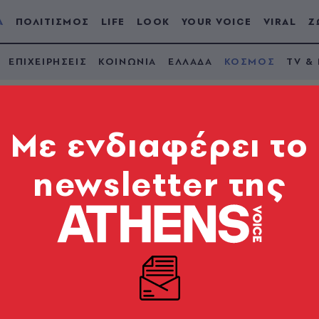
Α
ΠΟΛΙΤΙΣΜΟΣ
LIFE
LOOK
YOUR VOICE
VIRAL
Ζ
ΕΠΙΧΕΙΡΗΣΕΙΣ
ΚΟΙΝΩΝΙΑ
ΕΛΛΑΔΑ
ΚΟΣΜΟΣ
TV &
Mε ενδιαφέρει το
newsletter της
ου μηνύει τους ΝΥΤ 
λόγο για εθισμό στ
ης φυλής - Τι απαντά η εφημερίδα