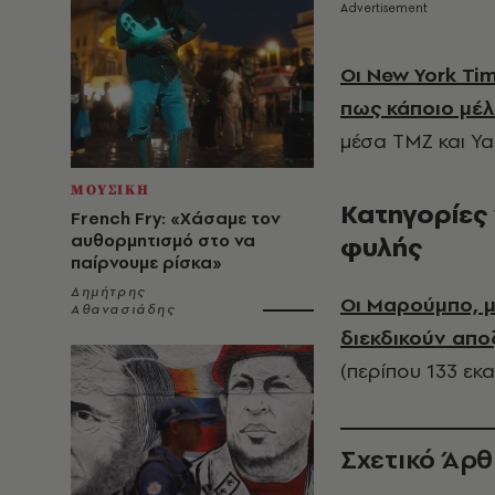
Οι New York Ti
πως κάποιο μέλ
μέσα TMZ και Ya
ΜΟΥΣΙΚΗ
Κατηγορίες 
French Fry: «Χάσαμε τον
αυθορμητισμό στο να
φυλής
παίρνουμε ρίσκα»
Δημήτρης
Οι Μαρούμπο, μ
Αθανασιάδης
διεκδικούν απ
(περίπου 133 εκατ
Σχετικό Άρ