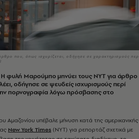
άρθρο που, όπως ισχυρίζεται, οδήγησε σε χαρακτηρισμούς περ
l
 Η φυλή Μαρούμπο μηνύει τους NYT για άρθρο
λέει, οδήγησε σε ψευδείς ισχυρισμούς περί
την πορνογραφία λόγω πρόσβασης στο
του Αμαζονίου υπέβαλε μήνυση κατά της αμερικανικής
δας
New York Times
(ΝΥΤ) για ρεπορτάζ σχετικά με
βαση της κοινότητας σε ταχύτατο διαδίκτυο, το