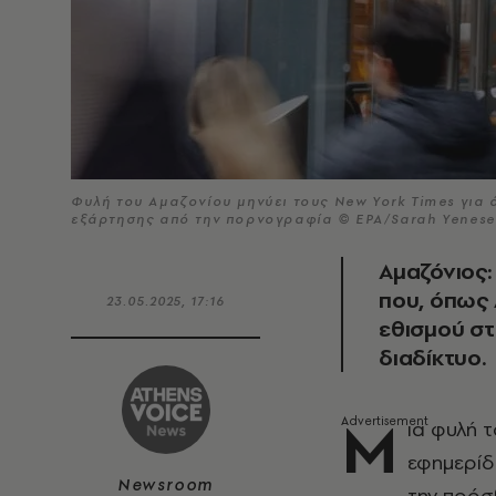
Φυλή του Αμαζονίου μηνύει τους New York Times για 
εξάρτησης από την πορνογραφία © EPA/Sarah Yenese
Αμαζόνιος:
που, όπως 
23.05.2025, 17:16
εθισμού σ
διαδίκτυο.
Μ
ια φυλή 
εφημερί
Newsroom
την πρόσ