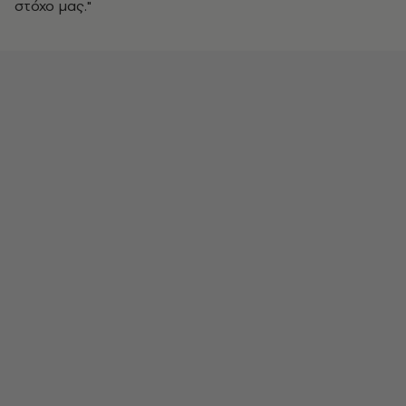
στόχο μας."