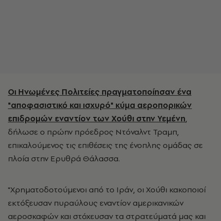
Οι Ηνωμένες Πολιτείες πραγματοποίησαν ένα
"αποφασιστικό και ισχυρό" κύμα αεροπορικών
επιδρομών εναντίον των Χούθι στην Υεμένη
,
δήλωσε ο πρώην πρόεδρος Ντόναλντ Τραμπ,
επικαλούμενος τις επιθέσεις της ένοπλης ομάδας σε
πλοία στην Ερυθρά Θάλασσα.
"Χρηματοδοτούμενοι από το Ιράν, οι Χούθι κακοποιοί
εκτόξευσαν πυραύλους εναντίον αμερικανικών
αεροσκαφών και στόχευσαν τα στρατεύματά μας και