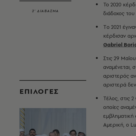
Το 2020 κέρδι
2’ ΔΙΑΒΑΣΜΑ
διάδοχος του 
Τo 2021 έγιν
κέρδισαν αρι
Gabriel Bori
Στις 29 Μαΐο
αναμένεται, 
αριστερός αν
αριστερά δεν
EΠΙΛΟΓΈΣ
Τέλος, στις 
οποίες αναμέν
εμβληματική 
Αμερική, ο Lui