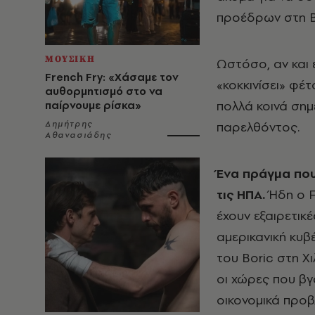
προέδρων στη Βρ
ΜΟΥΣΙΚΗ
Ωστόσο, αν και ε
French Fry: «Χάσαμε τον
«κοκκινίσει» φέτ
αυθορμητισμό στο να
πολλά κοινά σημ
παίρνουμε ρίσκα»
Δημήτρης
παρελθόντος.
Αθανασιάδης
Ένα πράγμα που
τις ΗΠΑ.
Ήδη ο F
έχουν εξαιρετικέ
αμερικανική κυβ
του Boric στη Χ
οι χώρες που βγ
οικονομικά προβ