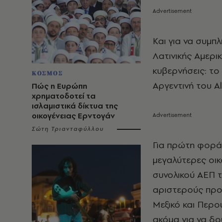
Και για να συμπ
Λατινικής Αμερι
κυβερνήσεις: τo
ΚΟΣΜΟΣ
Αργεντινή του A
Πώς η Ευρώπη
χρηματοδοτεί τα
ισλαμιστικά δίκτυα της
οικογένειας Ερντογάν
Σώτη Τριανταφύλλου
Για πρώτη φορά 
μεγαλύτερες οι
συνολικού ΑΕΠ τ
αριστερούς προέ
Μεξικό και Περο
ακόμα για να δο