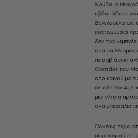
Κούβα, η Νικαρά
εβδομάδα ο νεοε
Βενεζουέλα ως 
εκατομμύρια πρ
δεν τον «εμπνέε
απο τα Ηνωμένα 
παραβιάσεις ανθ
Obrador του Με
απο κοινού με τ
σε όλη την Αμερ
μια τέτοια πρότ
αντιιμπεριαλιστι
Πάντως πέρα απ
παρατηρούμε τα τ