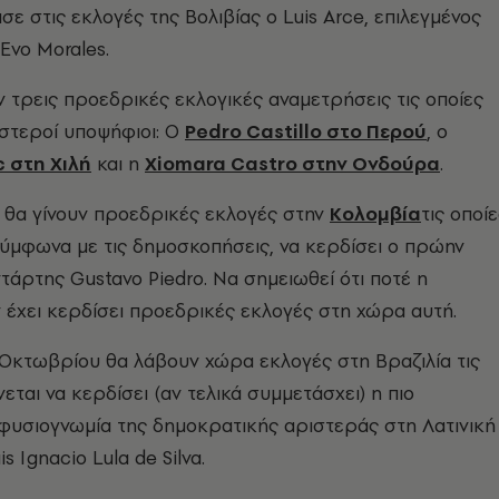
σε στις εκλογές της Βολιβίας ο Luis Arce, επιλεγμένος
Evo Morales.
αν τρεις προεδρικές εκλογικές αναμετρήσεις τις οποίες
στεροί υποψήφιοι: Ο
Pedro Castillo στο Περού
, ο
c στη Χιλή
και η
Xiomara Castro στην Ονδούρα
.
υ θα γίνουν προεδρικές εκλογές στην
Κολομβία
τις οποί
σύμφωνα με τις δημοσκοπήσεις, να κερδίσει ο πρώην
τάρτης Gustavo Piedro. Να σημειωθεί ότι ποτέ η
 έχει κερδίσει προεδρικές εκλογές στη χώρα αυτή.
2 Οκτωβρίου θα λάβουν χώρα εκλογές στη Βραζιλία τις
εται να κερδίσει (αν τελικά συμμετάσχει) η πιο
φυσιογνωμία της δημοκρατικής αριστεράς στη Λατινική
s Ignacio Lula de Silva.