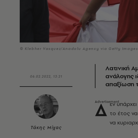
© Klebher Vasquez/Anadolu Agency via Getty Images
Λατινική Α
ανάλογης ι
06.02.2022, 13:21
απαξίωση τ
Δ
εν υπάρχει
το έτος ν
να κυριαρχ
Τάκης Μίχας