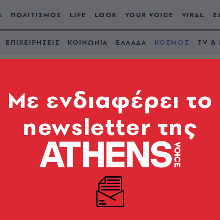
Α
ΠΟΛΙΤΙΣΜΟΣ
LIFE
LOOK
YOUR VOICE
VIRAL
Ζ
ΕΠΙΧΕΙΡΗΣΕΙΣ
ΚΟΙΝΩΝΙΑ
ΕΛΛΑΔΑ
ΚΟΣΜΟΣ
TV &
Mε ενδιαφέρει το
newsletter της
κκινίσει» η Λατινική
πορεί να δούμε τις 6 μεγαλύτερες οικονομίες της Λα