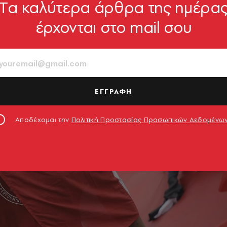
Tα καλύτερα άρθρα της ημέρα
έρχονται στο mail σου
ΕΓΓΡΑΦΗ
Αποδέχομαι την
Πολιτική Προστασίας Προσωπικών Δεδομένω