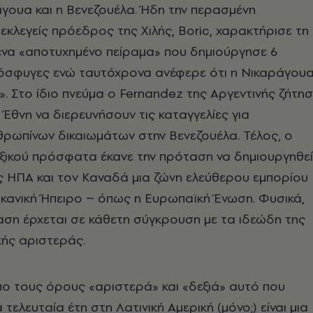
γουα και η Βενεζουέλα. Ήδη την περασμένη
κλεγείς πρόεδρος της Χιλής, Boric, χαρακτήρισε τη
ένα «αποτυχημένο πείραμα» που δημιούργησε 6
όσφυγες ενώ ταυτόχρονα ανέφερε ότι η Νικαράγου
ι». Στο ίδιο πνεύμα ο Fernandez της Αργεντινής ζήτη
Έθνη να διερευνήσουν τις καταγγελίες για
ρωπίνων δικαιωμάτων στην Βενεζουέλα. Τέλος, ο
ξικού πρόσφατα έκανε την πρόταση να δημιουργηθεί
ις ΗΠΑ και τον Καναδά μια ζώνη ελεύθερου εμπορίου
ικανική Ήπειρο − όπως η Ευρωπαϊκή Ένωση. Φυσικά,
αση έρχεται σε κάθετη σύγκρουση με τα ιδεώδη της
κής αριστεράς.
ο τους όρους «αριστερά» και «δεξιά» αυτό που
ελευταία έτη στη Λατινική Αμερική (μόνο;) είναι μια