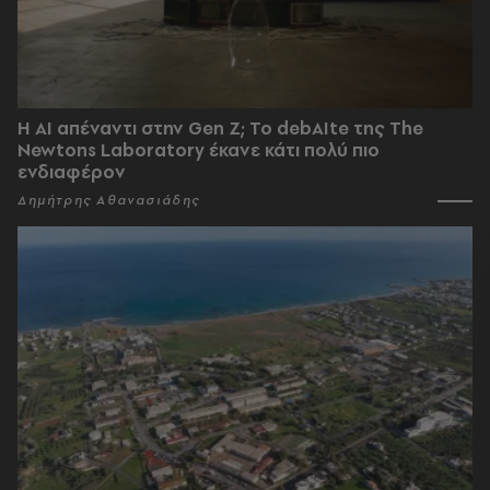
Η AI απέναντι στην Gen Z; Το debAIte της The
Newtons Laboratory έκανε κάτι πολύ πιο
ενδιαφέρον
Δημήτρης Αθανασιάδης