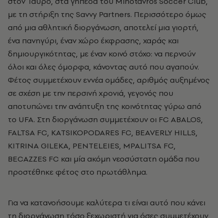
στον Ταύρο, στα γήπεδα του Minotavros Soccer Club,
με τη στήριξη της Savvy Partners. Περισσότερο όμως
από μια αθλητική διοργάνωση, αποτελεί μια γιορτή,
ένα πανηγύρι, έναν χώρο έκφρασης, χαράς και
δημιουργικότητας, με έναν κοινό στόχο: να περνούν
όλοι και όλες όμορφα, κάνοντας αυτό που αγαπούν.
Φέτος συμμετέχουν εννέα ομάδες, αριθμός αυξημένος
σε σχέση με την περσινή χρονιά, γεγονός που
αποτυπώνει την ανάπτυξη της κοινότητας γύρω από
το UFA. Στη διοργάνωση συμμετέχουν οι FC ABALOS,
FALTSA FC, KATSIKOPODARES FC, BEAVERLY HILLS,
KITRINA GILEKA, PENTELEIES, MPALITSA FC,
BECAZZES FC και μία ακόμη νεοσύστατη ομάδα που
προστέθηκε φέτος στο πρωτάθλημα.
Για να κατανοήσουμε καλύτερα τι είναι αυτό που κάνει
τη διοργάνωση τόσο ξεχωριστή για όσες συμμετέχουν