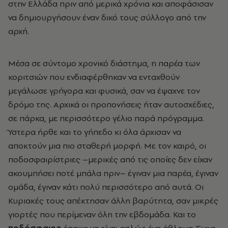
στην Ελλάδα πριν από μερικά χρόνια και αποφάσισαν
να δημιουργήσουν έναν δικό τους σύλλογο από την
αρχή.
Μέσα σε σύντομο χρονικό διάστημα, η παρέα των
κοριτσιών που ενδιαφέρθηκαν να ενταχθούν
μεγάλωσε γρήγορα και φυσικά, σαν να έψαχνε τον
δρόμο της. Αρχικά οι προπονήσεις ήταν αυτοσχέδιες,
σε πάρκα, με περισσότερο γέλιο παρά πρόγραμμα.
Ύστερα ήρθε και το γήπεδο κι όλα άρχισαν να
αποκτούν μια πιο σταθερή μορφή. Με τον καιρό, οι
ποδοσφαιρίστριες –μερικές από τις οποίες δεν είχαν
ακουμπήσει ποτέ μπάλα πριν
–
έγιναν μια παρέα, έγιναν
ομάδα, έγιναν κάτι πολύ περισσότερο από αυτά. Οι
Κυριακές τους απέκτησαν άλλη βαρύτητα, σαν μικρές
γιορτές που περίμεναν όλη την εβδομάδα. Και το
ποδόσφαιρο
έπαψε να είναι απλώς ένα άθλημα. Έγινε