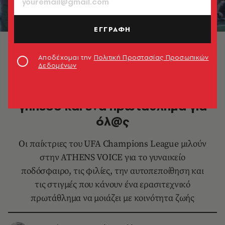
ΕΓΓΡΑΦΗ
UFA Champions League: Ένα γήπεδο και ένα
πρωτάθλημα για όλ@ς
Αποδέχομαι την
Πολιτική Προστασίας Προσωπικών
Δεδομένων
ΑΘΛΗΤΙΣΜΟΣ
UFA Champions League: Ένα
γήπεδο και ένα πρωτάθλημα για
όλ@ς
Οι παίκτριες του UFA Champions League μιλούν
στην ATHENS VOICE για το γυναικείο
ποδόσφαιρο, τις φιλίες, την αυτοπεποίθηση και
τις στιγμές που κάνουν ένα ερασιτεχνικό
πρωτάθλημα να μοιάζει με κοινότητα ζωής