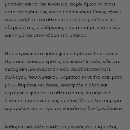
μπάσκετ και το Tae Kwon Do, χωρίς όμως να χάσει
ποτέ την αγάπη της για το ποδόσφαιρο. Όπως εξηγεί,
το «μικρόβιο» τού αθλήματος της το μετέδωσε ο
αδερφός της, ο άνθρωπος που την πήρε από το χέρι
και τη μύησε στον κόσμο της μπάλας.
Η επιστροφή στο ποδόσφαιρο ήρθε σχεδόν τυχαία.
Πριν από τέσσερα χρόνια, σε ηλικία 26 ετών, είδε στο
Instagram μια ανάρτηση ενός νεοσύστατου τότε
συλλόγου, του Άμπαλου. «Αμέσως έγινε ένα κλικ μέσα
μου», θυμάται. Με άγχος, ανασφάλεια αλλά και
περιέργεια φόρεσε τα αθλητικά της και πήγε στη
δεύτερη προπόνηση της ομάδας. Όπως λέει σήμερα
χαμογελώντας, «πήγα στο γήπεδο και δεν ξαναβγήκα».
Καθοριστικό ρόλο έπαιξε το γεγονός ότι ο Άμπαλος