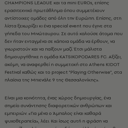
CHAMPIONS LEAGUE και τα mini EUROs, επίσης
ερασιτεχνικό πρωτάθλημα όπου συμμετέχουν
αντίστοιχες ομάδες από όλη την Ευρώπη. Επίσης, στη
λίστα ξεχωρίζει κι ένα special event που έγινε στα
γήπεδα του Μινώταυρου. Σε αυτό καλούσε άτομα που
δεν ήταν ενταγμένα σε κάποια ομάδα να έρθουν, να
γνωριστούν και να παίξουν μαζί. Έτσι μάλιστα
δημιουργήθηκε η ομάδα KATSIKOPODARES FC. Αξίζει,
ακόμη, να αναφερθεί η συμμετοχή στο Athens KIDOT
Festival καθώς και το project "Playing Otherwise", στα
πλαίσια της Μπιενάλε 9 της Θεσσαλονίκης».
Είναι μια κοινότητα, ένας χώρος δημιουργίας, ένα
σημείο συνάντησης διαφορετικών ανθρώπων και
εμπειριών. «Για μένα ο Άμπαλος είναι καθαρά
ψυχοθεραπεία», λέει. Και ίσως αυτή η φράση να