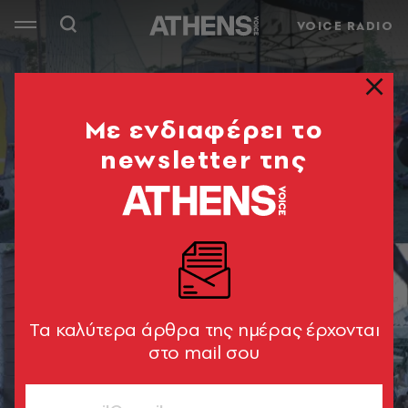
VOICE RADIO
Mε ενδιαφέρει το
newsletter της
Tα καλύτερα άρθρα της ημέρας έρχονται
στο mail σου