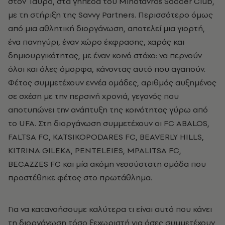
στον Ταύρο, στα γήπεδα του Minotavros Soccer Club,
με τη στήριξη της Savvy Partners. Περισσότερο όμως
από μια αθλητική διοργάνωση, αποτελεί μια γιορτή,
ένα πανηγύρι, έναν χώρο έκφρασης, χαράς και
δημιουργικότητας, με έναν κοινό στόχο: να περνούν
όλοι και όλες όμορφα, κάνοντας αυτό που αγαπούν.
Φέτος συμμετέχουν εννέα ομάδες, αριθμός αυξημένος
σε σχέση με την περσινή χρονιά, γεγονός που
αποτυπώνει την ανάπτυξη της κοινότητας γύρω από
το UFA. Στη διοργάνωση συμμετέχουν οι FC ABALOS,
FALTSA FC, KATSIKOPODARES FC, BEAVERLY HILLS,
KITRINA GILEKA, PENTELEIES, MPALITSA FC,
BECAZZES FC και μία ακόμη νεοσύστατη ομάδα που
προστέθηκε φέτος στο πρωτάθλημα.
Για να κατανοήσουμε καλύτερα τι είναι αυτό που κάνει
τη διοργάνωση τόσο ξεχωριστή για όσες συμμετέχουν