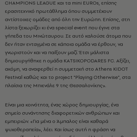
CHAMPIONS LEAGUE και τα mini EUROs, επίσης
ερασιτεχνικό πρωτάθλημα όπου συμμετέχουν
αντίστοιχες ομάδες από όλη την Ευρώπη. Επίσης, στη
λίστα ξεχωρίζει κι ένα special event που έγινε στα
γήπεδα του Μινώταυρου. Σε αυτό καλούσε άτομα που
δεν ήταν ενταγμένα σε κάποια ομάδα να έρθουν, να
γνωριστούν και να παίξουν μαζί. Έτσι μάλιστα
δημιουργήθηκε η ομάδα KATSIKOPODARES FC. Αξίζει,
ακόμη, να αναφερθεί η συμμετοχή στο Athens KIDOT
Festival καθώς και το project "Playing Otherwise", στα
πλαίσια της Μπιενάλε 9 της Θεσσαλονίκης».
Είναι μια κοινότητα, ένας χώρος δημιουργίας, ένα
σημείο συνάντησης διαφορετικών ανθρώπων και
εμπειριών. «Για μένα ο Άμπαλος είναι καθαρά
ψυχοθεραπεία», λέει. Και ίσως αυτή η φράση να