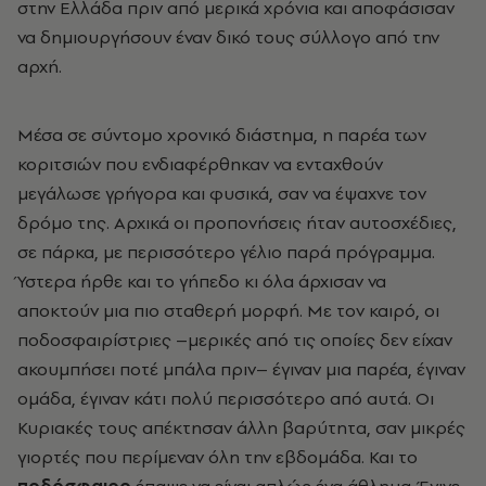
στην Ελλάδα πριν από μερικά χρόνια και αποφάσισαν
να δημιουργήσουν έναν δικό τους σύλλογο από την
αρχή.
Μέσα σε σύντομο χρονικό διάστημα, η παρέα των
κοριτσιών που ενδιαφέρθηκαν να ενταχθούν
μεγάλωσε γρήγορα και φυσικά, σαν να έψαχνε τον
δρόμο της. Αρχικά οι προπονήσεις ήταν αυτοσχέδιες,
σε πάρκα, με περισσότερο γέλιο παρά πρόγραμμα.
Ύστερα ήρθε και το γήπεδο κι όλα άρχισαν να
αποκτούν μια πιο σταθερή μορφή. Με τον καιρό, οι
ποδοσφαιρίστριες –μερικές από τις οποίες δεν είχαν
ακουμπήσει ποτέ μπάλα πριν
–
έγιναν μια παρέα, έγιναν
ομάδα, έγιναν κάτι πολύ περισσότερο από αυτά. Οι
Κυριακές τους απέκτησαν άλλη βαρύτητα, σαν μικρές
γιορτές που περίμεναν όλη την εβδομάδα. Και το
ποδόσφαιρο
έπαψε να είναι απλώς ένα άθλημα. Έγινε