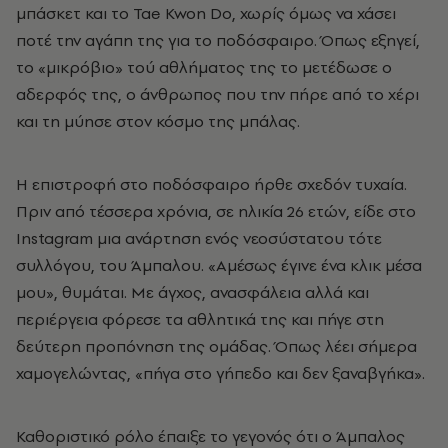
μπάσκετ και το Tae Kwon Do, χωρίς όμως να χάσει
ποτέ την αγάπη της για το ποδόσφαιρο. Όπως εξηγεί,
το «μικρόβιο» τού αθλήματος της το μετέδωσε ο
αδερφός της, ο άνθρωπος που την πήρε από το χέρι
και τη μύησε στον κόσμο της μπάλας.
Η επιστροφή στο ποδόσφαιρο ήρθε σχεδόν τυχαία.
Πριν από τέσσερα χρόνια, σε ηλικία 26 ετών, είδε στο
Instagram μια ανάρτηση ενός νεοσύστατου τότε
συλλόγου, του Άμπαλου. «Αμέσως έγινε ένα κλικ μέσα
μου», θυμάται. Με άγχος, ανασφάλεια αλλά και
περιέργεια φόρεσε τα αθλητικά της και πήγε στη
δεύτερη προπόνηση της ομάδας. Όπως λέει σήμερα
χαμογελώντας, «πήγα στο γήπεδο και δεν ξαναβγήκα».
Καθοριστικό ρόλο έπαιξε το γεγονός ότι ο Άμπαλος