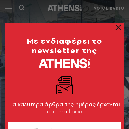
VOICE RADIO
Mε ενδιαφέρει το
newsletter της
Tα καλύτερα άρθρα της ημέρας έρχονται
στο mail σου