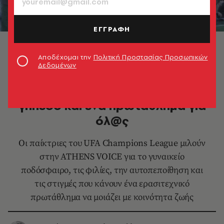
ΕΓΓΡΑΦΗ
UFA Champions League: Ένα γήπεδο και ένα
πρωτάθλημα για όλ@ς
Αποδέχομαι την
Πολιτική Προστασίας Προσωπικών
Δεδομένων
ΑΘΛΗΤΙΣΜΟΣ
UFA Champions League: Ένα
γήπεδο και ένα πρωτάθλημα για
όλ@ς
Οι παίκτριες του UFA Champions League μιλούν
στην ATHENS VOICE για το γυναικείο
ποδόσφαιρο, τις φιλίες, την αυτοπεποίθηση και
τις στιγμές που κάνουν ένα ερασιτεχνικό
πρωτάθλημα να μοιάζει με κοινότητα ζωής