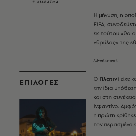
1’ ΔΙΑΒΑΣΜΑ
Η μήνυση, η οπο
FIFA, συνοδεύε
εκ τούτου «θα ο
«θρύλος» της εθ
Ο
Πλατινί
είχε κ
EΠΙΛΟΓΈΣ
την ίδια υπόθεσ
και στη συνέχει
Ινφαντίνο. Αμφό
η πρώτη κρίθηκε
τον περασμένο 