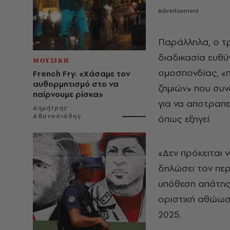
Παράλληλα, ο τρ
διαδικασία ευθ
ΜΟΥΣΙΚΗ
ομοσπονδίας, «π
French Fry: «Χάσαμε τον
αυθορμητισμό στο να
ζημιών» που συν
παίρνουμε ρίσκα»
για να αποτραπε
Δημήτρης
Αθανασιάδης
όπως εξηγεί.
«Δεν πρόκειται 
δηλώσει τον πε
υπόθεση απάτης 
οριστική αθώωσή
2025.