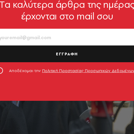
Tα καλύτερα άρθρα της ημέρα
έρχονται στο mail σου
ΕΓΓΡΑΦΗ
Αποδέχομαι την
Πολιτική Προστασίας Προσωπικών Δεδομένω