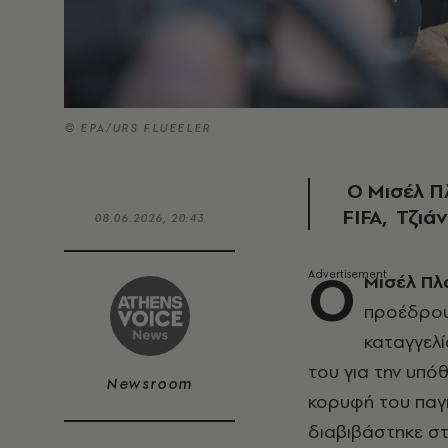
© EPA/URS FLUEELER
Ο Mισέλ Πλ
FIFA, Τζιάν
08.06.2026, 20:43
Ο
Μισέλ Πλα
προέδρου 
καταγγελί
του για την υπό
Newsroom
κορυφή του παγ
διαβιβάστηκε στ