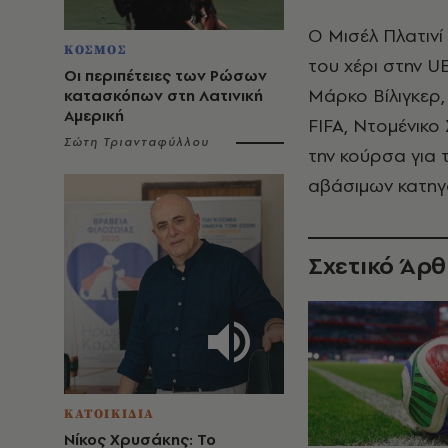
Ο Μισέλ Πλατινί 
ΚΟΣΜΟΣ
του χέρι στην U
Οι περιπέτειες των Ρώσων
Μάρκο Βίλιγκερ,
κατασκόπων στη Λατινική
Αμερική
FIFA, Ντομένικο
Σώτη Τριανταφύλλου
την κούρσα για
αβάσιμων κατηγ
Σχετικό Άρ
ΚΑΤΟΙΚΙΔΙΑ
Νίκος Χρυσάκης: Το