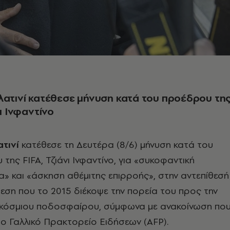
ατινί κατέθεσε μήνυση κατά του προέδρου τη
ι Ινφαντίνο
τινί
κατέθεσε τη Δευτέρα (8/6) μήνυση κατά του
της FIFA, Τζιάνι Ινφαντίνο, για «συκοφαντική
α» και «άσκηση αθέμιτης επιρροής», στην αντεπίθεσή
θεση που το 2015 διέκοψε την πορεία του προς την
κόσμιου ποδοσφαίρου, σύμφωνα με ανακοίνωση πο
ο Γαλλικό Πρακτορείο Ειδήσεων (AFP).