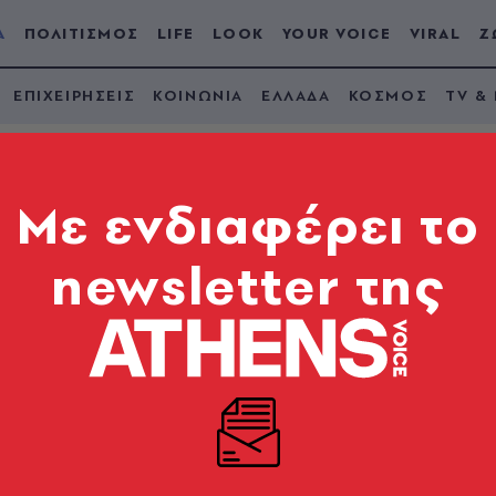
Α
ΠΟΛΙΤΙΣΜΟΣ
LIFE
LOOK
YOUR VOICE
VIRAL
Ζ
ΕΠΙΧΕΙΡΗΣΕΙΣ
ΚΟΙΝΩΝΙΑ
ΕΛΛΑΔΑ
ΚΟΣΜΟΣ
TV &
Mε ενδιαφέρει το
newsletter της
κατέθεσε μήνυση κα
A, Τζιάνι Ινφαντίνο