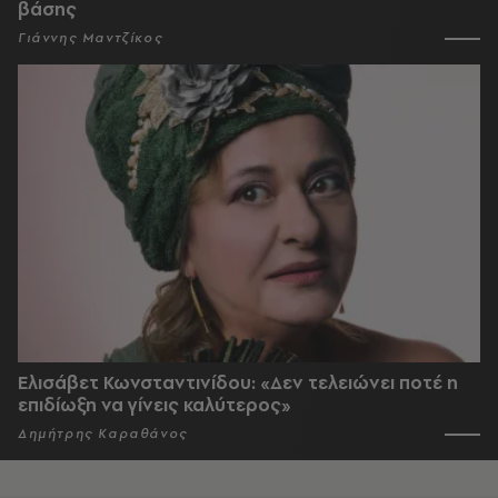
βάσης
Γιάννης Μαντζίκος
Ελισάβετ Κωνσταντινίδου: «Δεν τελειώνει ποτέ η
επιδίωξη να γίνεις καλύτερος»
Δημήτρης Καραθάνος