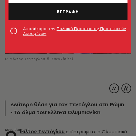
ΕΓΓΡΑΦΗ
Αποδέχομαι την
Πολιτική Προστασίας Προσωπικών
Δεδομένων
O Μίλτος Τεντόγλου © Eurokinissi
Δεύτερη θέση για τον Τεντόγλου στη Ρώμη
- Το άλμα του Έλληνα Ολυμπιονίκη
Ο
Μίλτος Τεντόγλου
επέστρεψε στο Ολυμπιακό