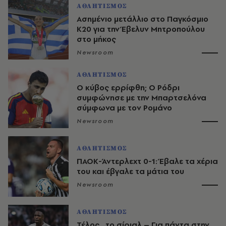
ΑΘΛΗΤΙΣΜΟΣ
Ασημένιο μετάλλιο στο Παγκόσμιο
Κ20 για την Έβελυν Μητροπούλου
στο μήκος
Newsroom
ΑΘΛΗΤΙΣΜΟΣ
O κύβος ερρίφθη; Ο Ρόδρι
συμφώνησε με την Μπαρτσελόνα
σύμφωνα με τον Ρομάνο
Newsroom
ΑΘΛΗΤΙΣΜΟΣ
ΠΑΟΚ-Άντερλεχτ 0-1: Έβαλε τα χέρια
του και έβγαλε τα μάτια του
Newsroom
ΑΘΛΗΤΙΣΜΟΣ
Τέλος…το σίριαλ – Για πάντα στην