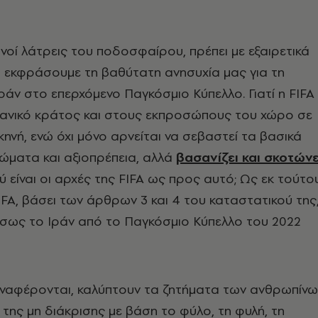
ανοί λάτρεις του ποδοσφαίρου, πρέπει με εξαιρετικά
 εκφράσουμε τη βαθύτατη ανησυχία μας για τη
ράν στο επερχόμενο Παγκόσμιο Κύπελλο. Γιατί η FIFA
ρανικό κράτος και στους εκπροσώπους του χώρο σε
κηνή, ενώ όχι μόνο αρνείται να σεβαστεί τα βασικά
ώματα και αξιοπρέπεια, αλλά
βασανίζει και σκοτώνε
 είναι οι αρχές της FIFA ως προς αυτό; Ως εκ τούτο
IFA, βάσει των άρθρων 3 και 4 του καταστατικού της
έσως το Ιράν από το Παγκόσμιο Κύπελλο του 2022
ναφέρονται, καλύπτουν τα ζητήματα των ανθρωπίνω
 της μη διάκρισης με βάση το φύλο, τη φυλή, τη