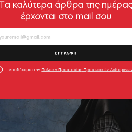
Tα καλύτερα άρθρα της ημέρα
έρχονται στο mail σου
ΕΓΓΡΑΦΗ
Αποδέχομαι την
Πολιτική Προστασίας Προσωπικών Δεδομένω