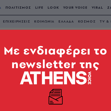
Α
ΠΟΛΙΤΙΣΜΟΣ
LIFE
LOOK
YOUR VOICE
VIRAL
Ζ
ΕΠΙΧΕΙΡΗΣΕΙΣ
ΚΟΙΝΩΝΙΑ
ΕΛΛΑΔΑ
ΚΟΣΜΟΣ
TV &
Mε ενδιαφέρει το
newsletter της
αλούν τη FIFA να
ν - Η επιστολή στον
το καθεστώς «που σκοτώνει τον λαό της χώρας»