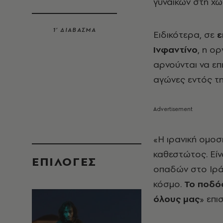
γυναικών στη χώ
1’ ΔΙΑΒΑΣΜΑ
Ειδικότερα, σε
ε
Ινφαντίνο
, η ο
αρνούνται να επ
αγώνες εντός τ
«Η ιρανική ομοσ
καθεστώτος. Είν
EΠΙΛΟΓΈΣ
οπαδών στο Ιράν
κόσμο.
Το ποδό
όλους μας
» επι