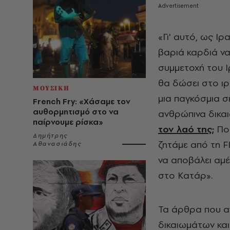
«Γι' αυτό, ως Ιρ
βαριά καρδιά να
συμμετοχή του Ι
θα δώσει στο ι
ΜΟΥΣΙΚΗ
μια παγκόσμια σ
French Fry: «Χάσαμε τον
αυθορμητισμό στο να
ανθρώπινα δικαι
παίρνουμε ρίσκα»
τον λαό της;
Πού
Δημήτρης
ζητάμε από τη F
Αθανασιάδης
να αποβάλει αμ
στο Κατάρ».
Τα άρθρα που α
δικαιωμάτων και