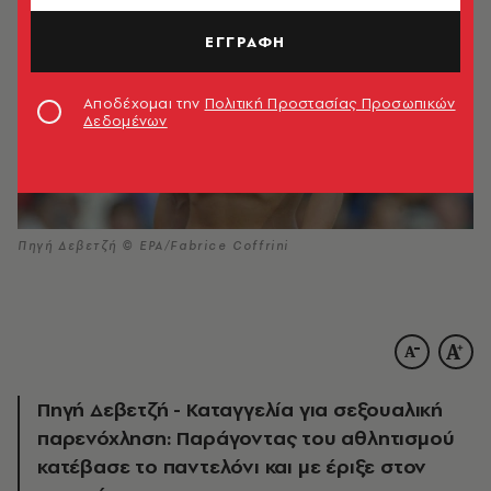
ΕΓΓΡΑΦΗ
Αποδέχομαι την
Πολιτική Προστασίας Προσωπικών
Δεδομένων
Πηγή Δεβετζή © EPA/Fabrice Coffrini
Πηγή Δεβετζή - Καταγγελία για σεξουαλική
παρενόχληση: Παράγοντας του αθλητισμού
κατέβασε το παντελόνι και με έριξε στον