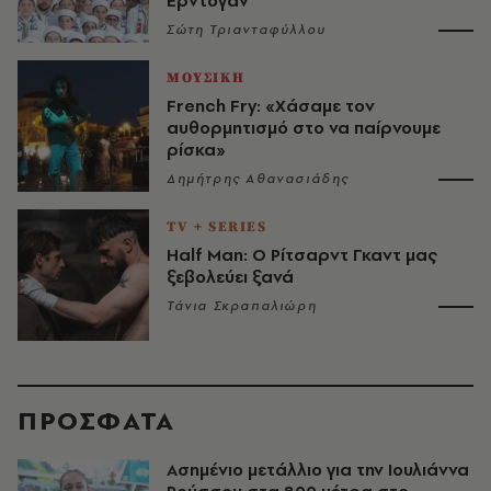
Ερντογάν
Σώτη Τριανταφύλλου
ΜΟΥΣΙΚΗ
French Fry: «Χάσαμε τον
αυθορμητισμό στο να παίρνουμε
ρίσκα»
Δημήτρης Αθανασιάδης
TV + SERIES
Half Man: Ο Ρίτσαρντ Γκαντ μας
ξεβολεύει ξανά
Τάνια Σκραπαλιώρη
ΠΡΟΣΦΑΤΑ
Ασημένιο μετάλλιο για την Ιουλιάννα