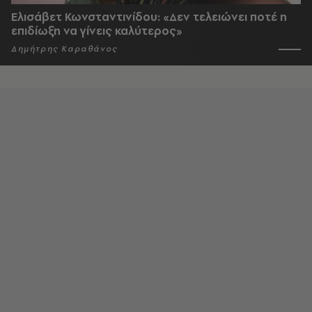
Ελισάβετ Κωνσταντινίδου: «Δεν τελειώνει ποτέ η
επιδίωξη να γίνεις καλύτερος»
Δημήτρης Καραθάνος