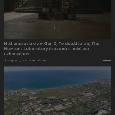
Η AI απέναντι στην Gen Z; Το debAIte της The
Newtons Laboratory έκανε κάτι πολύ πιο
ενδιαφέρον
Δημήτρης Αθανασιάδης