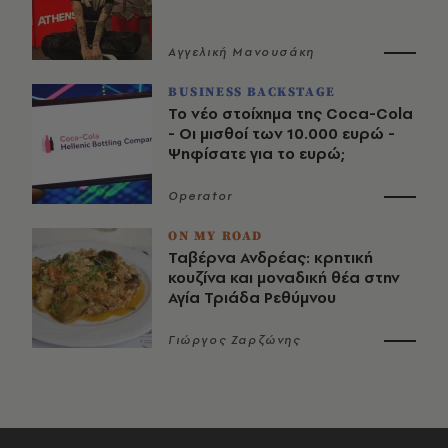
Αγγελική Μανουσάκη
BUSINESS BACKSTAGE
Το νέο στοίχημα της Coca-Cola
- Οι μισθοί των 10.000 ευρώ -
Ψηφίσατε για το ευρώ;
Operator
ON MY ROAD
Ταβέρνα Ανδρέας: κρητική
κουζίνα και μοναδική θέα στην
Αγία Τριάδα Ρεθύμνου
Γιώργος Ζαρζώνης