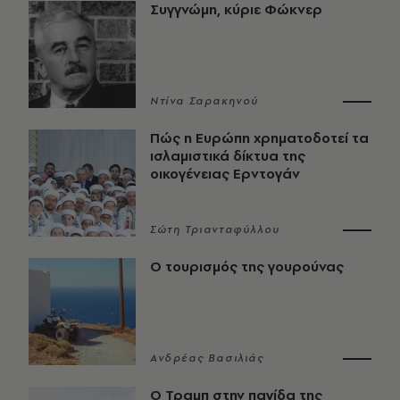
Συγγνώμη, κύριε Φώκνερ
Ντίνα Σαρακηνού
Πώς η Ευρώπη χρηματοδοτεί τα
ισλαμιστικά δίκτυα της
οικογένειας Ερντογάν
Σώτη Τριανταφύλλου
Ο τουρισμός της γουρούνας
Ανδρέας Βασιλιάς
Ο Τραμπ στην παγίδα της