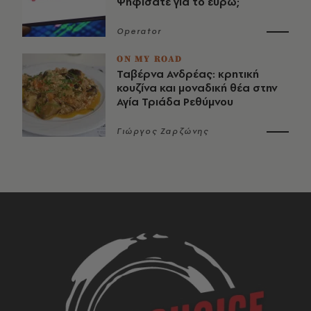
Ψηφίσατε για το ευρώ;
Operator
ON MY ROAD
Ταβέρνα Ανδρέας: κρητική
κουζίνα και μοναδική θέα στην
Αγία Τριάδα Ρεθύμνου
Γιώργος Ζαρζώνης