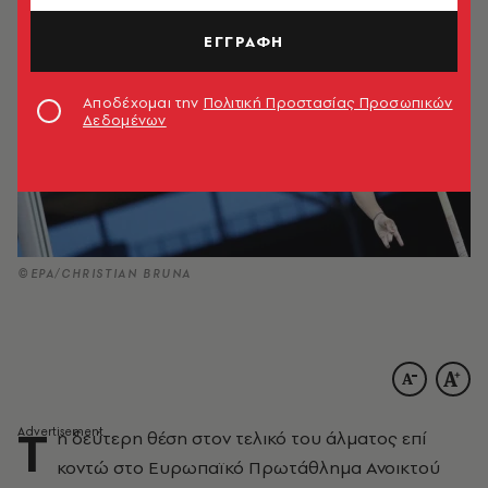
ΕΓΓΡΑΦΗ
Αποδέχομαι την
Πολιτική Προστασίας Προσωπικών
Δεδομένων
©EPA/CHRISTIAN BRUNA
Τ
η δεύτερη θέση στον τελικό του άλματος επί
κοντώ στο Ευρωπαϊκό Πρωτάθλημα Ανοικτού