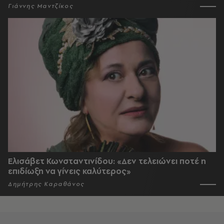
Γιάννης Μαντζίκος
Ελισάβετ Κωνσταντινίδου: «Δεν τελειώνει ποτέ η
επιδίωξη να γίνεις καλύτερος»
Δημήτρης Καραθάνος