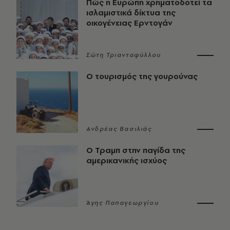
Πώς η Ευρώπη χρηματοδοτεί τα
ισλαμιστικά δίκτυα της
οικογένειας Ερντογάν
Σώτη Τριανταφύλλου
Ο τουρισμός της γουρούνας
Ανδρέας Βασιλιάς
Ο Τραμπ στην παγίδα της
αμερικανικής ισχύος
Άγης Παπαγεωργίου