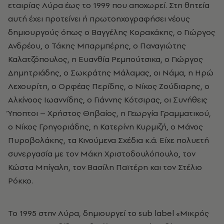
εταιρίας Λύρα έως το 1999 που αποχωρεί. Στη θητεία
αυτή έχει προτείνει ή πρωτοηχογραφήσει νέους
δημιουργούς όπως ο Βαγγέλης Κορακάκης, ο Γιώργος
Ανδρέου, ο Τάκης Μπαρμπέρης, ο Παναγιώτης
Καλατζόπουλος, η Ευανθία Ρεμπούτσικα, ο Γιώργος
Δημητριάδης, ο Σωκράτης Μάλαμας, οι Νάμα, η Ηρώ
Λεχουρίτη, ο Ορφέας Περίδης, ο Νίκος Ζούδιαρης, ο
Αλκίνοος Ιωαννίδης, ο Γιάννης Κότσιρας, οι Συνήθεις
Ύποπτοι – Χρήστος Θηβαίος, η Γεωργία Γραμματικού,
ο Νίκος Γρηγοριάδης, η Κατερίνη Κυρμιζή, ο Μάνος
Πυροβολάκης, τα Κινούμενα Σχέδια κ.ά. Είχε πολυετή
συνεργασία με τον Μάκη Χριστοδουλόπουλο, τον
Κώστα Μπίγαλη, τον Βασίλη Παϊτέρη και τον Στέλιο
Ρόκκο.
Το 1995 στην Λύρα, δημιουργεί το sub label «Μικρός