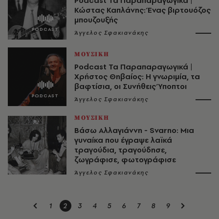
Podcast Τα Παραπαραγωγικά |
Κώστας Καπλάνης: Ένας βιρτουόζος
μπουζουξής
Άγγελος Σφακιανάκης
ΜΟΥΣΙΚΗ
Podcast Τα Παραπαραγωγικά |
Χρήστος Θηβαίος: Η γνωριμία, τα
βαφτίσια, οι Συνήθεις Ύποπτοι
Άγγελος Σφακιανάκης
ΜΟΥΣΙΚΗ
Βάσω Αλλαγιάννη - Svarno: Μια
γυναίκα που έγραψε λαϊκά
τραγούδια, τραγούδησε,
ζωγράφισε, φωτογράφισε
Άγγελος Σφακιανάκης
1
2
3
4
5
6
7
8
9