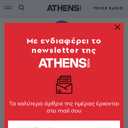
VOICE RADIO
Mε ενδιαφέρει το
newsletter της
Tα καλύτερα άρθρα της ημέρας έρχονται
στο mail σου