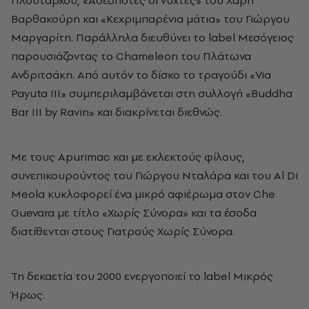
Πλούταρχου, «Αδέσποτες οι νύχτες» του Χάρη
Βαρθακούρη και «Κεχριμπαρένια μάτια» του Γιώργου
Μαργαρίτη. Παράλληλα διευθύνει το label Μεσόγειος
παρουσιάζοντας το Chameleon του Πλάτωνα
Ανδριτσάκη. Από αυτόν το δίσκο το τραγούδι «Via
Payuta III» συμπεριλαμβάνεται στη συλλογή «Buddha
Bar III by Ravin» και διακρίνεται διεθνώς.
Με τους Apurimac και με εκλεκτούς φίλους,
συνεπικουρούντος του Γιώργου Νταλάρα και του Al Di
Meola κυκλοφορεί ένα μικρό αφιέρωμα στον Che
Guevara με τίτλο «Χωρίς Σύνορα» και τα έσοδα
διατίθενται στους Γιατρούς Χωρίς Σύνορα.
Τη δεκαετία του 2000 ενεργοποιεί το label Μικρός
Ήρως.