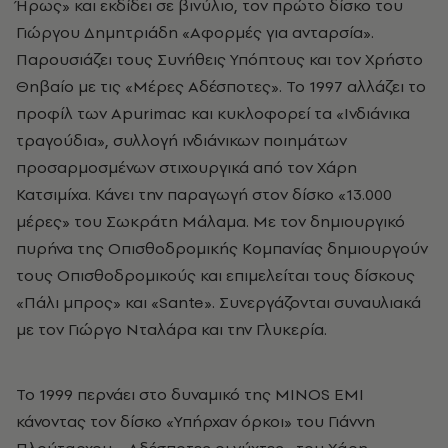
Ήρως» και εκδίδει σε βινύλιο, τον πρώτο δίσκο του
Γιώργου Δημητριάδη «Αφορμές για ανταρσία».
Παρουσιάζει τους Συνήθεις Υπόπτους και τον Χρήστο
Θηβαίο με τις «Μέρες Αδέσποτες». Το 1997 αλλάζει το
προφίλ των Apurimac και κυκλοφορεί τα «Ινδιάνικα
τραγούδια», συλλογή ινδιάνικων ποιημάτων
προσαρμοσμένων στιχουργικά από τον Χάρη
Κατσιμίχα. Κάνει την παραγωγή στον δίσκο «13.000
μέρες» του Σωκράτη Μάλαμα. Με τον δημιουργικό
πυρήνα της Οπισθοδρομικής Κομπανίας δημιουργούν
τους Οπισθοδρομικούς και επιμελείται τους δίσκους
«Πάλι μπρος» και «Sante». Συνεργάζονται συναυλιακά
με τον Γιώργο Νταλάρα και την Γλυκερία.
Το 1999 περνάει στο δυναμικό της MINOS EMI
κάνοντας τον δίσκο «Υπήρχαν όρκοι» του Γιάννη