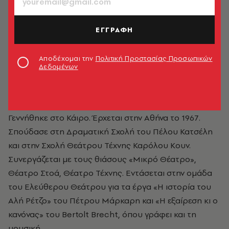
ΕΓΓΡΑΦΗ
Αποδέχομαι την
Πολιτική Προστασίας Προσωπικών
Δεδομένων
Άγγελος Σφακιανάκης
Γεννήθηκε στο Κάιρο. Έρχεται στην Αθήνα το 1967.
Σπούδασε στη Δραματική Σχολή του Πέλου Κατσέλη
και στην Σχολή Θεάτρου Τέχνης Καρόλου Κουν.
Συνεργάζεται με τους θιάσους «Μικρό Θέατρο»,
Θέατρο Στοά, Θέατρο Τέχνης. Εντάσεται στην ομάδα
του Ελεύθερου Θεάτρου για τα έργα «Η ιστορία του
Αλή Ρέτζο» του Πέτρου Μάρκαρη και «Η εξαίρεση κι ο
κανόνας» του Bertolt Brecht, όπου γράφει και τη
μουσική.