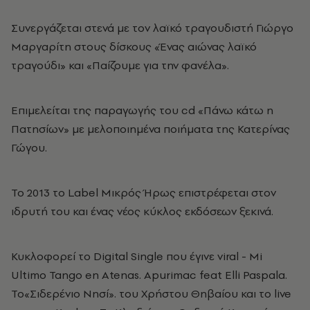
Συνεργάζεται στενά με τον λαϊκό τραγουδιστή Γιώργο
Μαργαρίτη στους δίσκους «Ένας αιώνας λαϊκό
τραγούδι» και «Παίζουμε για την φανέλα».
Επιμελείται της παραγωγής του cd «Πάνω κάτω η
Πατησίων» με μελοποιημένα ποιήματα της Κατερίνας
Γώγου.
Το 2013 το Label Μικρός Ήρως επιστρέφεται στον
ιδρυτή του και ένας νέος κύκλος εκδόσεων ξεκινά.
Κυκλοφορεί το Digital Single που έγινε viral - Mi
Ultimo Tango en Atenas. Apurimac feat Elli Paspala.
Το«Σιδερένιο Νησί». του Χρήστου Θηβαίου και το live