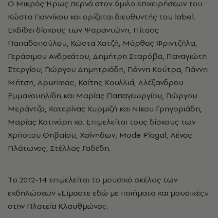
Ο Μικρός Ήρως περνά στον όμιλο επιχειρήσεων του
Κώστα Γιαννίκου και ορίζεται διευθυντής του label.
Εκδίδει δίσκους των Ψαραντώνη, Πίτσας
Παπαδοπούλου, Κώστα Χατζή, Μάρθας Φριντζήλα,
Γεράσιμου Ανδρεάτου, Δημήτρη Σταρόβα, Παναγιώτη
Στεργίου, Γιώργου Δημητριάδη, Γιάννη Κούτρα, Γιάννη
Μήτση, Apurimac, Καίτης Κουλλιά, Αλέξανδρου
Εμμανουηλίδη και Μαρίας Παπαγεωργίου, Γιώργου
Μεράντζα, Κατερίνας Κυρμιζή και Νίκου Γρηγοριάδη,
Μαρίας Κατινάρη κα. Επιμελείται τους δίσκους των
Χρήστου Θηβαίου, Χαΐνηδων, Mode Plagal, Λένας
Πλάτωνος, Στέλλας Γαδέδη.
Tο 2012-14 επιμελείται το μουσικό σκέλος των
εκδηλώσεων «Είμαστε εδώ με ποιήματα και μουσικές»
στην Πλατεία Κλαυθμώνος.