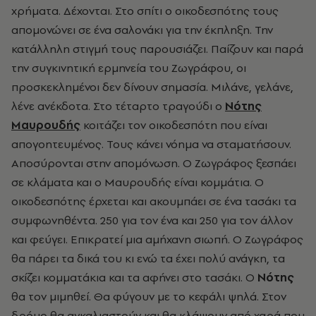
χρήματα. Δέχονται. Στο σπίτι ο οικοδεσπότης τους
απομονώνει σε ένα σαλονάκι για την έκπληξη. Την
κατάλληλη στιγμή τους παρουσιάζει. Παίζουν και παρά
την συγκινητική ερμηνεία του Ζωγράφου, οι
προσκεκλημένοι δεν δίνουν σημασία. Μιλάνε, γελάνε,
λένε ανέκδοτα. Στο τέταρτο τραγούδι ο
Νότης
Μαυρουδής
κοιτάζει τον οικοδεσπότη που είναι
απογοητευμένος. Τους κάνει νόημα να σταματήσουν.
Αποσύρονται στην απομόνωση. Ο Ζωγράφος ξεσπάει
σε κλάματα και ο Μαυρουδής είναι κομμάτια. Ο
οικοδεσπότης έρχεται και ακουμπάει σε ένα τασάκι τα
συμφωνηθέντα. 250 για τον ένα και 250 για τον άλλον
και φεύγει. Επικρατεί μια αμήχανη σιωπή. Ο Ζωγράφος
θα πάρει τα δικά του κι ενώ τα έχει πολύ ανάγκη, τα
σκίζει κομματάκια και τα αφήνει στο τασάκι. Ο
Νότης
θα τον μιμηθεί. Θα φύγουν με το κεφάλι ψηλά. Στον
δρόμο θα αγκαλιαστούν και θα κλάψουν από χαρά που