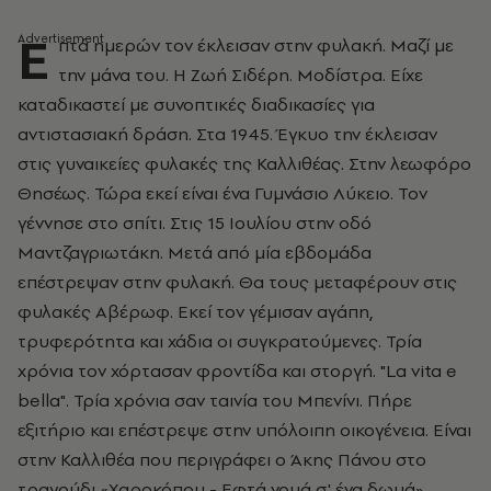
Ε
πτά ημερών τον έκλεισαν στην φυλακή. Μαζί με
την μάνα του. Η Ζωή Σιδέρη. Μοδίστρα. Είχε
καταδικαστεί με συνοπτικές διαδικασίες για
αντιστασιακή δράση. Στα 1945. Έγκυο την έκλεισαν
στις γυναικείες φυλακές της Καλλιθέας. Στην λεωφόρο
Θησέως. Τώρα εκεί είναι ένα Γυμνάσιο Λύκειο. Τον
γέννησε στο σπίτι. Στις 15 Ιουλίου στην οδό
Μαντζαγριωτάκη. Μετά από μία εβδομάδα
επέστρεψαν στην φυλακή. Θα τους μεταφέρουν στις
φυλακές Αβέρωφ. Εκεί τον γέμισαν αγάπη,
τρυφερότητα και χάδια οι συγκρατούμενες. Τρία
χρόνια τον χόρτασαν φροντίδα και στοργή. "La vita e
bella". Τρία χρόνια σαν ταινία του Μπενίνι. Πήρε
εξιτήριο και επέστρεψε στην υπόλοιπη οικογένεια. Είναι
στην Καλλιθέα που περιγράφει ο Άκης Πάνου στο
τραγούδι «Χαροκόπου - Εφτά νομά σ' ένα δωμά».