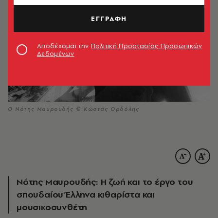
ΕΓΓΡΑΦΗ
Αποδέχομαι την
Πολιτική Προστασίας Προσωπικών
Δεδομένων
Ο Νότης Μαυρουδής © Κώστας Ορδόλης
Νότης Μαυρουδής: Η ζωή και το έργο του
σπουδαίου Έλληνα κιθαρίστα και
μουσικοσυνθέτη