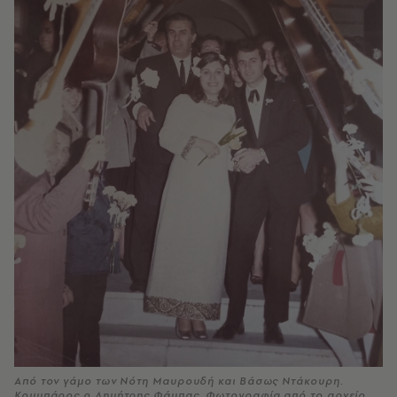
Από τον γάμο των Νότη Μαυρουδή και Βάσως Ντάκουρη.
Κουμπάρος ο Δημήτρης Φάμπας. Φωτογραφία από το αρχείο