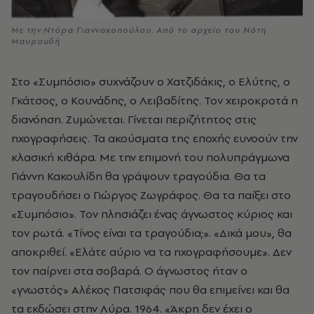
Με την Ντόρα Γιαννακοπούλου. Από το αρχείο του Νότη
Μαυρουδή
Στο «Συμπόσιο» συχνάζουν ο Χατζιδάκις, ο Ελύτης, ο
Γκάτσος, ο Κουνάδης, ο Λειβαδίτης. Τον χειροκροτά η
διανόηση. Ζυμώνεται. Γίνεται περιζήτητος στις
ηχογραφήσεις. Τα ακούσματα της εποχής ευνοούν την
κλασική κιθάρα. Με την επιμονή του πολυπράγμωνα
Γιάννη Κακουλίδη θα γράψουν τραγούδια. Θα τα
τραγουδήσει ο Γιώργος Ζωγράφος. Θα τα παίξει στο
«Συμπόσιο». Τον πλησιάζει ένας άγνωστος κύριος και
τον ρωτά. «Τίνος είναι τα τραγούδια;». «Δικά μου», θα
αποκριθεί. «Ελάτε αύριο να τα ηχογραφήσουμε». Δεν
τον παίρνει στα σοβαρά. Ο άγνωστος ήταν ο
«γνωστός» Αλέκος Πατσιφάς που θα επιμείνει και θα
τα εκδώσει στην Λύρα. 1964. «Άκρη δεν έχει ο