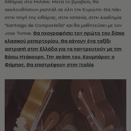
Κιθάρας στο Μιλάνο. Μετά το βραβείο, θα
ακολουθήσουν ρεσιτάλ σε όλη την Ευρώπη. Θα πάει
στην πηγή της κιθάρας, στην Ισπανία, στην Ακαδημία
"Santiago de Compostella" και θα μαθητεύσει με τον
Jose Tomas.
Θα ηχογραφήσει τον πρώτο του δίσκο
κλασικού ρεπερτορίου. Θα κάνουν ένα ταξίδι
αστραπή στην Ελλάδα για να παντρευτούν με την
Βάσω Ντάκουρη. Την αγάπη του. Κουμπάρος ο
Φάμπας. Θα επιστρέψουν στην Ιταλία
.