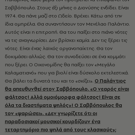
Σαββόπουλο. Στους έξι μήνες ο Διονύσης ενδίδει. Είναι
1974. Θα πάνε μαζί στο Ωδείο. Βρέχει. Κάτω από την
ίδια ομπρέλα. Θα συναντήσουν τον Μενέλαο Παλάντιο.
Αυτός είναι η επιτροπή. Θα του παίξει στο πιάνο νότες
να τις αναγνωρίσει. Δεν βρίσκει καμία. Δεν τις ξέρει τις
νότες. Είναι ένας λαϊκός οργανοπαίκτης. Θα τον
δοκιμάσει αλλιώς. Θα τον συνοδεύσει σε ένα κομμάτι
που ξέρει. Ο Οικονομίδης θα παίξει τον «Μεγάλο
Καλαματιανό» που για βιολί είναι δύσκολο εκτελεστικά.
Θα βάλει τα δυνατά του και το «σκίζει».
Ο Παλάντιος
θα απευθυνθεί στον Σαββόπουλο. «Ο νεαρός είναι
φάλτσος! Αλλά ομοιόμορφα φάλτσος! Είναι σε
όλα τα διαστήματα ψηλός»! Ο Σαββόπουλος θα
τον «ψαρώσει». «Δεν γνωρίζετε ότι οι
παραδοσιακοί μουσικοί κουρδίζουν ένα
τεταρτημόριο πιο ψηλά από τους κλασικούς»;