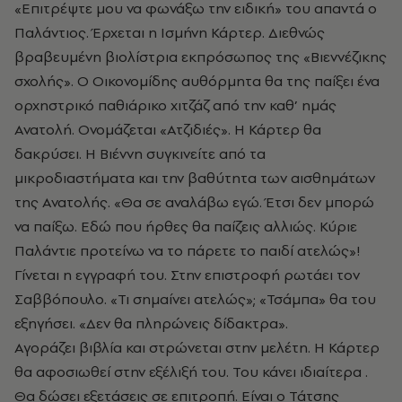
«Επιτρέψτε μου να φωνάξω την ειδική» του απαντά ο
Παλάντιος. Έρχεται η Ισμήνη Κάρτερ. Διεθνώς
βραβευμένη βιολίστρια εκπρόσωπος της «Βιεννέζικης
σχολής». Ο Οικονομίδης αυθόρμητα θα της παίξει ένα
ορχηστρικό παθιάρικο χιτζάζ από την καθ’ ημάς
Ανατολή. Ονομάζεται «
Ατζιδιές
». Η Κάρτερ θα
δακρύσει. Η Βιέννη συγκινείτε από τα
μικροδιαστήματα και την βαθύτητα των αισθημάτων
της Ανατολής. «Θα σε αναλάβω εγώ. Έτσι δεν μπορώ
να παίξω. Εδώ που ήρθες θα παίζεις αλλιώς. Κύριε
Παλάντιε προτείνω να το πάρετε το παιδί ατελώς»!
Γίνεται η εγγραφή του. Στην επιστροφή ρωτάει τον
Σαββόπουλο. «Τι σημαίνει ατελώς»; «Τσάμπα» θα του
εξηγήσει. «Δεν θα πληρώνεις δίδακτρα».
Αγοράζει βιβλία και στρώνεται στην μελέτη. Η Κάρτερ
θα αφοσιωθεί στην εξέλιξή του. Του κάνει ιδιαίτερα .
Θα δώσει εξετάσεις σε επιτροπή. Είναι ο Τάτσης