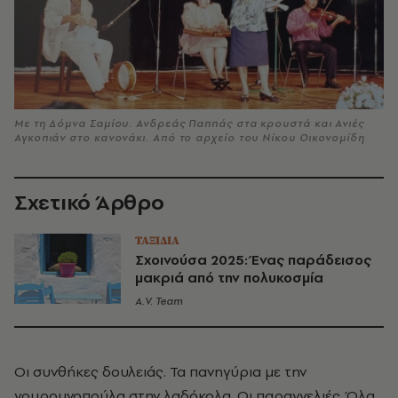
Με τη Δόμνα Σαμίου. Ανδρεάς Παππάς στα κρουστά και Ανιές
Αγκοπιάν στο κανονάκι. Από το αρχείο του Νίκου Οικονομίδη
Σχετικό Άρθρο
ΤΑΞΙΔΙΑ
Σχοινούσα 2025: Ένας παράδεισος
μακριά από την πολυκοσμία
A.V. Team
Οι συνθήκες δουλειάς. Τα πανηγύρια με την
γουρουνοπούλα στην λαδόκολα. Οι παραγγελιές. Όλα