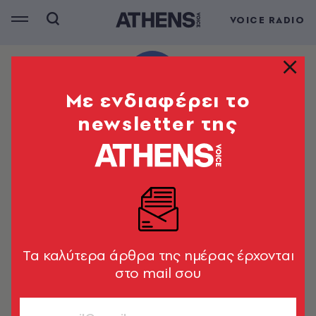
VOICE RADIO
Mε ενδιαφέρει το
newsletter της
Tα καλύτερα άρθρα της ημέρας έρχονται
στο mail σου