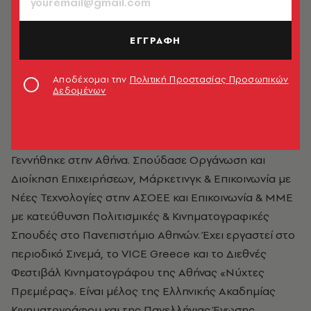
ΕΓΓΡΑΦΗ
Αποδέχομαι την
Πολιτική Προστασίας Προσωπικών
Δεδομένων
Φωτεινή Αλευρά
Γεννήθηκε στην Αθήνα. Σπούδασε Οργάνωση και
Διοίκηση Επιχειρήσεων, Μάρκετινγκ & Επικοινωνία με
Νέες Τεχνολογίες στην ΑΣΟΕΕ και Επικοινωνία & ΜΜΕ
με κατεύθυνση Πολιτισμικές & Κινηματογραφικές
Σπουδές στο Πανεπιστήμιο Αθηνών. Έχει εργαστεί στο
περιοδικό Σινεμά, το VICE Greece και το Διεθνές
Φεστιβάλ Κινηματογράφου της Αθήνας «Νύχτες
Πρεμιέρας». Είναι μέλος της Ελληνικής Ακαδημίας
Κινηματογράφου και της Πανελλήνιας Ένωσης