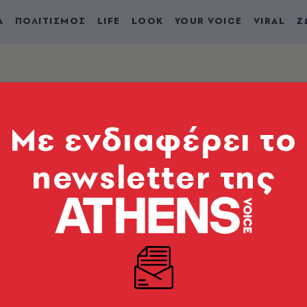
Α
ΠΟΛΙΤΙΣΜΟΣ
LIFE
LOOK
YOUR VOICE
VIRAL
Ζ
Mε ενδιαφέρει το
newsletter της