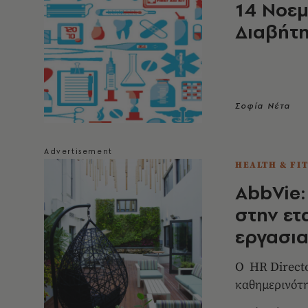
14 Νοε
Διαβήτ
Σοφία Νέτα
HEALTH & FI
AbbVie:
στην ετ
εργασια
Ο HR Directo
καθημερινότη