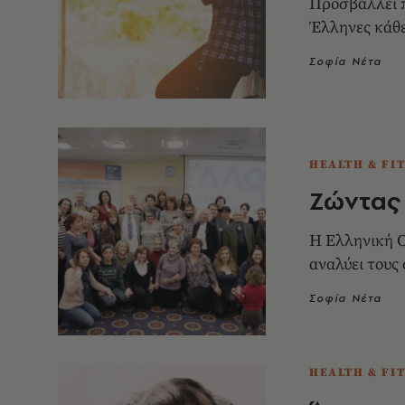
Προσβάλλει π
Έλληνες κάθε
Σοφία Νέτα
HEALTH & FI
Ζώντας 
Η Ελληνική 
αναλύει τους
Σοφία Νέτα
HEALTH & FI