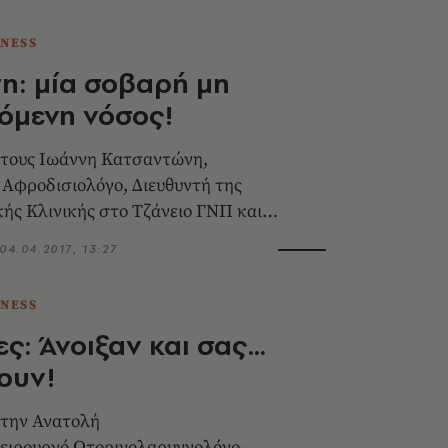
TNESS
η: μία σοβαρή μη
όμενη νόσος!
 τους Ιωάννη Κατσαντώνη,
Αφροδισιολόγο, Διευθυντή της
ής Κλινικής στο Τζάνειο ΓΝΠ και
αμπουρατζή, Δερματολόγο
04.04.2017, 13:27
γο στο Τζάνειο ΓΝΠ
TNESS
ες: Άνοιξαν και σας…
ουν!
 την Ανατολή
ειρουργό Ωτορινολαρυγγολόγο-