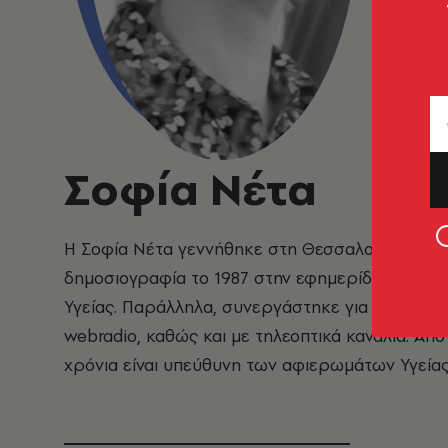
Σοφία Νέτα
Η Σοφία Νέτα γεννήθηκε στη Θεσσαλονίκη και μ
δημοσιογραφία το 1987 στην εφημερίδα Ελευθερ
Υγείας. Παράλληλα, συνεργάστηκε για θέματα υγε
webradio, καθώς και με τηλεοπτικά κανάλια. Από
χρόνια είναι υπεύθυνη των αφιερωμάτων Υγείας 