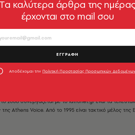
Tα καλύτερα άρθρα της ημέρα
έρχονται στο mail σου
ΕΓΓΡΑΦΗ
Αποδέχομαι την
Πολιτική Προστασίας Προσωπικών Δεδομένω
εγάλωσε στην Αθήνα, όπου ζει μέχρι και σήμερα. Ξεκίνη
οτυπία, όπου μέχρι το 2011 ήταν υπεύθυνη για τα θέματ
ίας σε διάφορα περιοδικά, εφημερίδες, ιατρικά sites,
 το 2006 συνεργάζεται με το iatronet.gr ενώ τα τελευταί
της Athens Voice. Από το 1995 είναι τακτικό μέλος της 