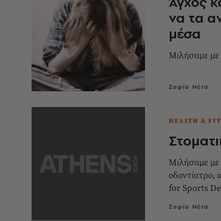
Άγχος κ
να τα α
μέσα
Μιλήσαμε με 
Σοφία Νέτα
HEALTH & FI
Στοματι
Μιλήσαμε με 
οδοντίατρο, 
for Sports De
Σοφία Νέτα