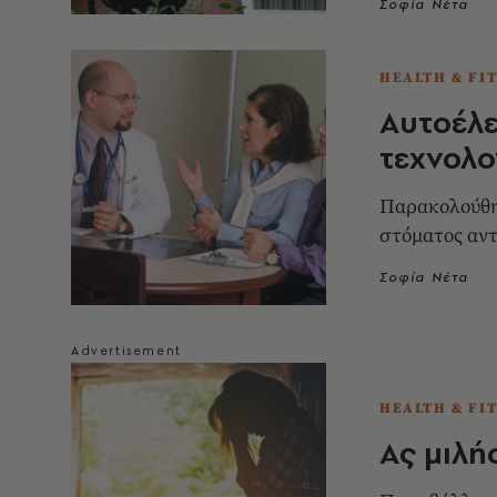
Σοφία Νέτα
HEALTH & FI
Αυτοέλε
τεχνολο
Παρακολούθη
στόματος αν
Σοφία Νέτα
HEALTH & FI
Ας μιλή