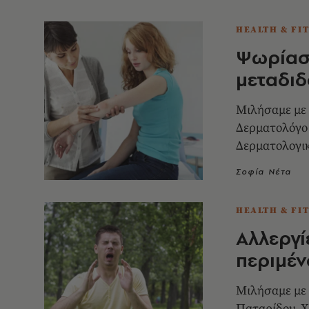
HEALTH & FI
Ψωρίασ
μεταδιδ
Μιλήσαμε με
Δερματολόγο 
Δερματολογικ
Ελευθερία Τ
Σοφία Νέτα
Αφροδισιολό
HEALTH & FI
Αλλεργί
περιμέν
Μιλήσαμε με
Παταρίδου, Χ