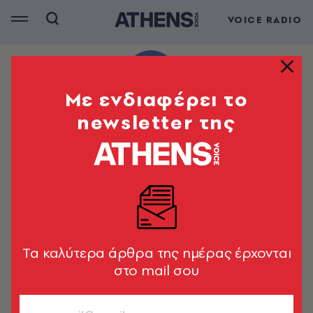
VOICE RADIO
Mε ενδιαφέρει το
newsletter της
Tα καλύτερα άρθρα της ημέρας έρχονται
στο mail σου