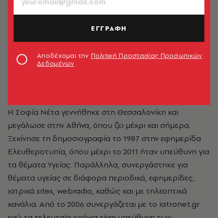
ΕΓΓΡΑΦΗ
Αποδέχομαι την
Πολιτική Προστασίας Προσωπικών
Δεδομένων
Σοφία Νέτα
Η Σοφία Νέτα γεννήθηκε στη Θεσσαλονίκη και
μεγάλωσε στην Αθήνα, όπου ζει μέχρι και σήμερα.
Ξεκίνησε τη δημοσιογραφία το 1987 στην εφημερίδα
Ελευθεροτυπία, όπου μέχρι το 2011 ήταν υπεύθυνη για
τα θέματα Υγείας. Παράλληλα, συνεργάστηκε για
θέματα υγείας σε διάφορα περιοδικά, εφημερίδες,
ιατρικά sites, webradio, καθώς και με τηλεοπτικά
κανάλια. Από το 2006 συνεργάζεται με το iatronet.gr
ενώ τα τελευταία χρόνια είναι υπεύθυνη των