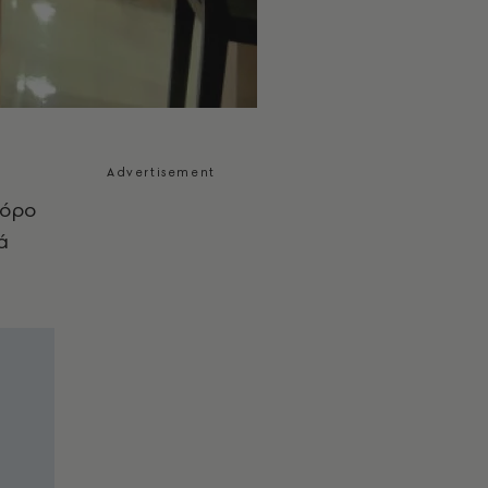
τόρο
ά