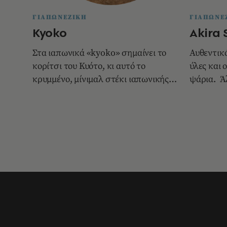
ΓΙΑΠΩΝΕΖΙΚΗ
ΓΙΑΠΩΝΕ
Kyoko
Akira 
Στα ιαπωνικά «kyoko» σημαίνει το
Αυθεντικό
κορίτσι του Κυότο, κι αυτό το
ύλες και
κρυμμένο, μίνιμαλ στέκι ιαπωνικής
ψάρια. Ά
κου
Στα