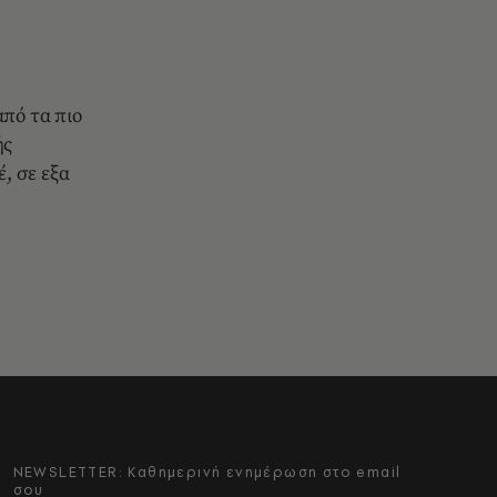
από τα πιο
ής
έ, σε εξα
NEWSLETTER: Καθημερινή ενημέρωση στο email
σου