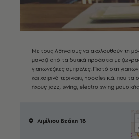
Με τους Αθηναίους να ακολουθούν τη μόδ
μαγαζί από τα δυτικά προάστια με ζωγραφ
γιαπωνέζικες ομπρέλες. Πιστό στη γιαπωνέζ
και χοιρινό τεριγιάκι, noodles κ.ά. που τ
ήχους jazz, swing, electro swing μουσικής
Αιμίλιου Βεάκη 18