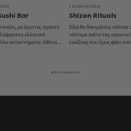
ΖΙΚΗ
ΓΙΑΠΩΝΕΖΙΚΗ
Sushi Bar
Shizen Rituals
 σούσι, με άριστες πρώτες
Εδώ θα δοκιμάσεις κάποια 
 ολόφρεσκα ελληνικά
νόστιμα πιάτα της ιαπωνικ
λλα καταστήματα: Αθήνα:
κουζίνας που έχεις φάει ποτ