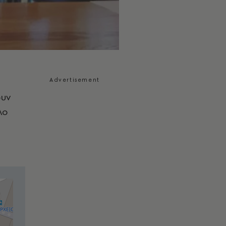
ουν
λο