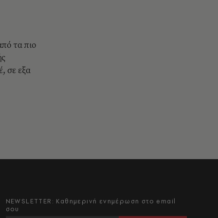
από τα πιο
ής
έ, σε εξα
NEWSLETTER: Καθημερινή ενημέρωση στο email
σου