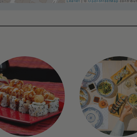
Leaflet
| ©
OpenStreetMap
contribu