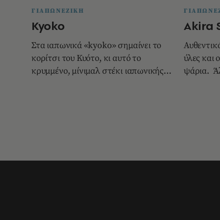
ΓΙΑΠΩΝΕΖΙΚΗ
ΓΙΑΠΩΝΕ
Kyoko
Akira 
Στα ιαπωνικά «kyoko» σημαίνει το
Αυθεντικό
κορίτσι του Κυότο, κι αυτό το
ύλες και
κρυμμένο, μίνιμαλ στέκι ιαπωνικής
ψάρια. Ά
κου
Στα