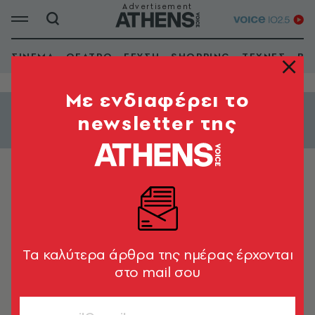
ΣΙΝΕΜΑ
ΘΕΑΤΡΟ
ΓΕΥΣΗ
SHOPPING
ΤΕΧΝΕΣ
ΒΙ
Mε ενδιαφέρει το
newsletter της
Εμφάνιση φίλτρων
ΚΥΨΕΛΗ
Red Jasper Cabaret Theatre
Tα καλύτερα άρθρα της ημέρας έρχονται
στο mail σου