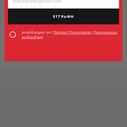
ΕΓΓΡΑΦΗ
Αποδέχομαι την
Πολιτική Προστασίας Προσωπικών
Δεδομένων
Έργο της Σοφίας Καλογεροπούλου