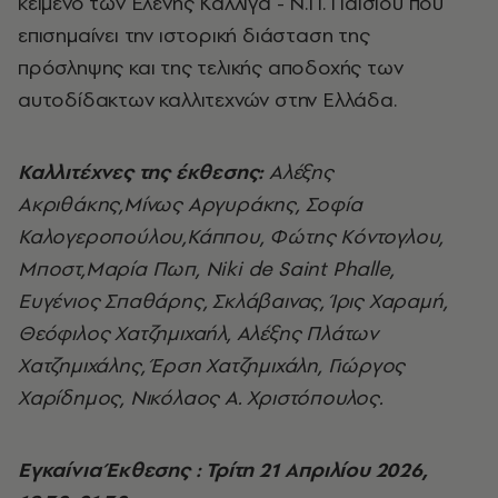
κείμενο των Ελένης Καλλιγά - Ν.Π. Παΐσιου που
επισημαίνει την ιστορική διάσταση της
πρόσληψης και της τελικής αποδοχής των
αυτοδίδακτων καλλιτεχνών στην Ελλάδα.
Καλλιτέχνες της έκθεσης:
Αλέξης
Ακριθάκης,Μίνως Αργυράκης, Σοφία
Καλογεροπούλου,Κάππου, Φώτης Κόντογλου,
Μποστ,Μαρία Πωπ, Niki de Saint Phalle,
Ευγένιος Σπαθάρης, Σκλάβαινας, Ίρις Χαραμή,
Θεόφιλος Χατζημιχαήλ, Αλέξης Πλάτων
Χατζημιχάλης, Έρση Χατζημιχάλη, Γιώργος
Χαρίδημος, Νικόλαος Α. Χριστόπουλος.
Εγκαίνια Έκθεσης : Τρίτη 21 Απριλίου 2026,