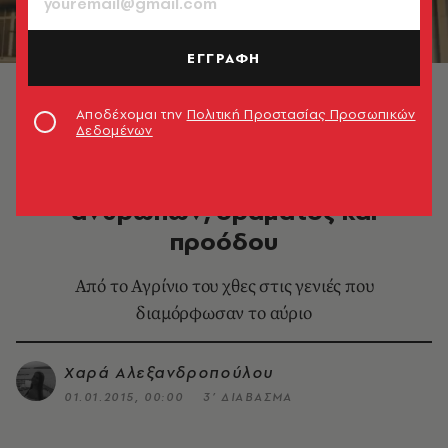
ΕΓΓΡΑΦΗ
Αποδέχομαι την
Πολιτική Προστασίας Προσωπικών
Δεδομένων
SMART LIFE
Παπαστράτος: Μια ιστορία
ανθρώπων, οράματος και
προόδου
Από το Αγρίνιο του χθες στις γενιές που
διαμόρφωσαν το αύριο
Χαρά Αλεξανδροπούλου
01.01.2015, 00:00
3’ ΔΙΑΒΑΣΜΑ