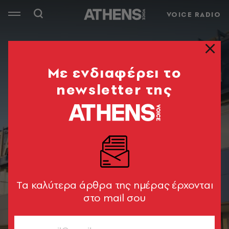
VOICE RADIO
Mε ενδιαφέρει το
newsletter της
Tα καλύτερα άρθρα της ημέρας έρχονται
στο mail σου