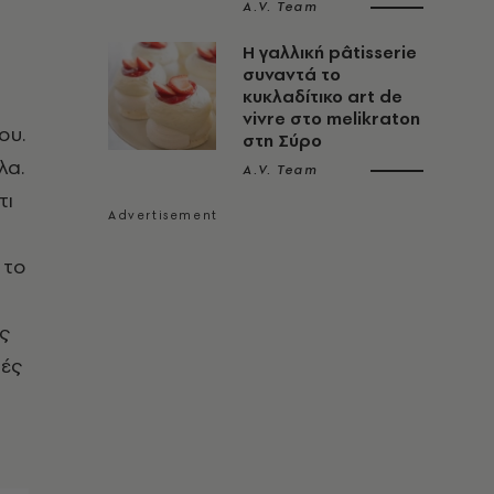
A.V. Team
Η γαλλική pâtisserie
συναντά το
κυκλαδίτικο art de
vivre στο melikraton
ου.
στη Σύρο
λα.
A.V. Team
τι
 το
ές
τές