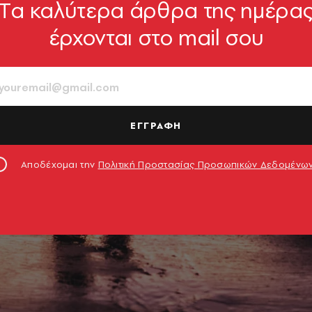
Tα καλύτερα άρθρα της ημέρα
έρχονται στο mail σου
ΕΓΓΡΑΦΗ
Αποδέχομαι την
Πολιτική Προστασίας Προσωπικών Δεδομένω