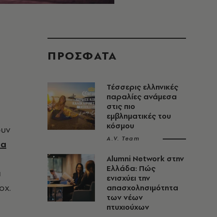
ΠΡΟΣΦΑΤΑ
Τέσσερις ελληνικές
παραλίες ανάμεσα
στις πιο
εμβληματικές του
κόσμου
ουν
A.V. Team
ια
Alumni Network στην
Ελλάδα: Πώς
α
ενισχύει την
ox.
απασχολησιμότητα
των νέων
πτυχιούχων