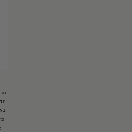
και
σε
ου
να
α