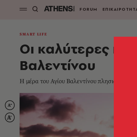
FORUM
ΕΠΙΚΑΙΡΟΤΗΤ
SMART LIFE
Οι καλύτερες ιδ
Βαλεντίνου
Η μέρα του Αγίου Βαλεντίνου πλησιάζει και ε