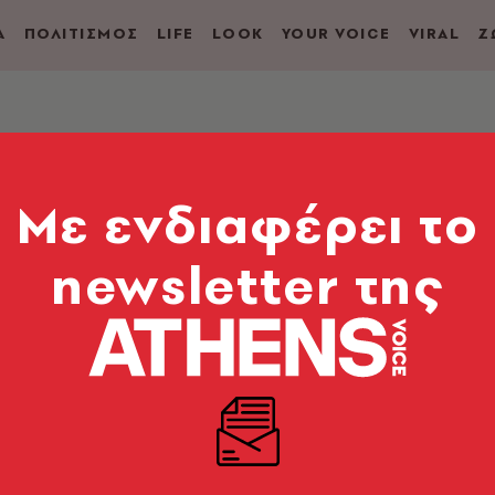
Α
ΠΟΛΙΤΙΣΜΟΣ
LIFE
LOOK
YOUR VOICE
VIRAL
Ζ
έες δώρων Αγίου
Mε ενδιαφέρει το
newsletter της
μείς σου έχουμε μερικές ξεχωριστές ιδέες δώρων για