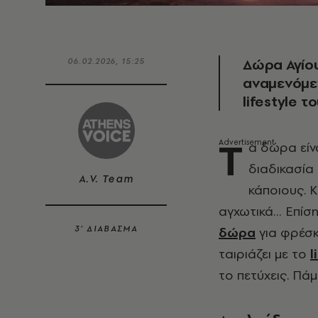
Δώρα Αγίο
06.02.2026, 15:25
αναμενόμεν
lifestyle τ
Τ
α δώρα είν
διαδικασία
A.V. Team
κάποιους. 
αγχωτικά… Επίση
3’ ΔΙΑΒΑΣΜΑ
δώρα
για φρέσκ
ταιριάζει με το
l
το πετύχεις. Πά