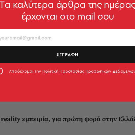
Tα καλύτερα άρθρα της ημέρα
έρχονται στο mail σου
SMART LIFE
Butterfly Trail: Μια 
ΕΓΓΡΑΦΗ
 τεχνολογίας και φ
Αποδέχομαι την
Πολιτική Προστασίας Προσωπικών Δεδομένω
πραγματικότητα και βιωσιμότητα συναντιούνται στ
reality εμπειρία, για πρώτη φορά στην Ελλά