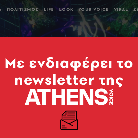
Α
ΠΟΛΙΤΙΣΜΟΣ
LIFE
LOOK
YOUR VOICE
VIRAL
Ζ
Mε ενδιαφέρει το
newsletter της