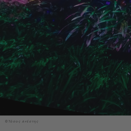
©Τάσος Ανέστης