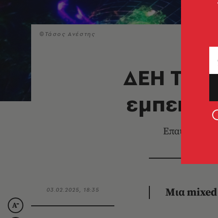
©Τάσος Ανέστης
ΔΕΗ The 
εμπειρία
Επαυξημένη 
03.02.2025, 18:35
Μια mixed 