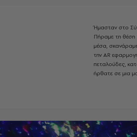
Ήμασταν στο Σύνταγμα ακριβώς στις 14:00 όπως και πολλοί άλλοι επισκέπτες.
Πήραμε τη θέση 
μέσα, σκανάραμε
την AR εφαρμογή
πεταλούδες, κατ
ήρθατε σε μια μ