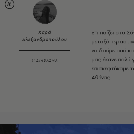
«Τι παίζει στο Σύνταγμα;», «Τι κρύβει αυτός ο μυστηριώδης θόλος;». Συζητήσεις
Χαρά
Αλεξανδροπούλου
μεταξύ περαστικ
να δούμε από κον
μας έκανε πολύ γ
1’ ΔΙΑΒΑΣΜΑ
επισκεφτήκαμε 
Αθήνας.