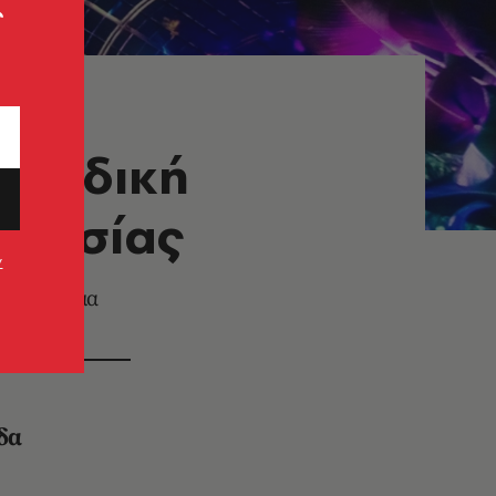
ς
μοναδική
αντασίας
ν
ο Σύνταγμα
δα