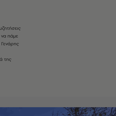
 να πάμε
Ο Γενάρης
ιά της