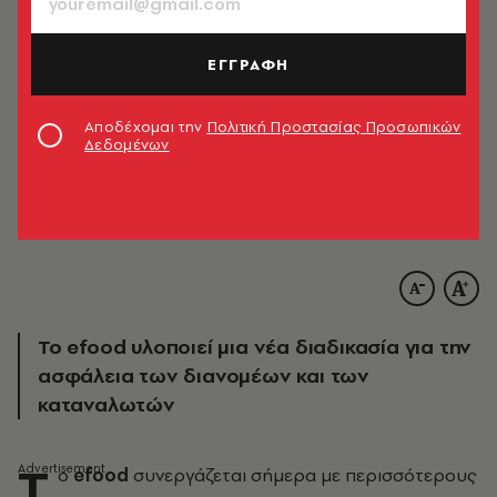
ΕΓΓΡΑΦΗ
Αποδέχομαι την
Πολιτική Προστασίας Προσωπικών
Δεδομένων
Το efood υλοποιεί μια νέα διαδικασία για την
ασφάλεια των διανομέων και των
καταναλωτών
T
o
efood
συνεργάζεται σήμερα με περισσότερους