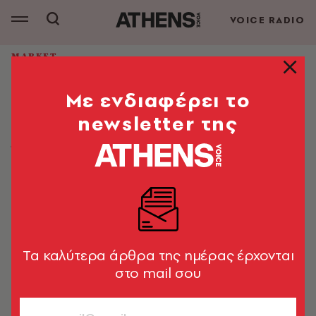
VOICE RADIO
MARKET
Το efood υλοποιεί μια νέα
Mε ενδιαφέρει το
διαδικασία για την ασφάλεια των
διανομέων και των καταναλωτών
newsletter της
Ήδη, το 90% των διανομέων έχουν επικαιροποιήσει το
προφίλ τους κάνοντας χρήση της νέας δυνατότητας
Market News
16.03.2026, 16:44
1’ ΔΙΑΒΑΣΜΑ
Tα καλύτερα άρθρα της ημέρας έρχονται
στο mail σου