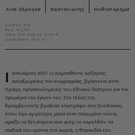
Λίνα Σόρογκα
Καστανιώτης
Μυθιστόρημα
Σελίδες: 272
Τιμή: €11,45
ISBN: 978-960-03-6175-9
Διαστάσεις: 14 x 21
Ι
ανουάριος 2001. Ο Δημοσθένης Δοξαράς,
καταξιωμένος πια συγγραφέας, βρίσκεται στην
Πράγα, προσκεκλημένος του Εθνικού θεάτρου για την
πρεμιέρα του έργου του. Στο τέλος της
θριαμβευτικής βραδιάς επιστρέφει στο ξενοδοχείο,
όπου λίγο αργότερα, μέσα στην παγωμένη νύχτα,
αρχίζει να ξετυλίγεται σαν φιλμ το παρελθόν: τα
παιδικά του χρόνια στο χωριό, η θηριωδία του