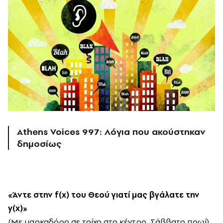
Athens Voices 997: Λόγια που ακούστηκαν
δημοσίως
«
Άντε στην
f
(
x
) του Θεού γιατί μας βγάλατε την
y
(
x
)»
(Με μαρκαδόρο σε τοίχο στο κέντρο, Σάββατο πρωί)