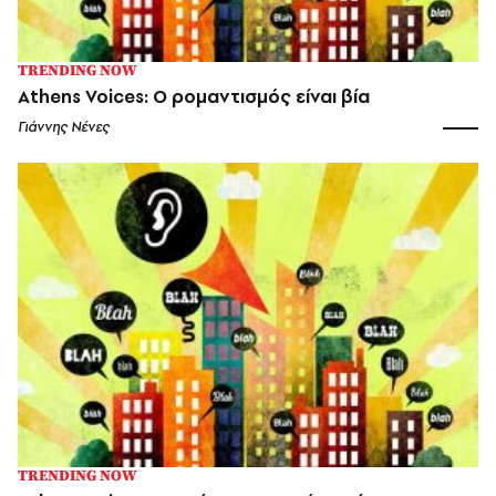
TRENDING NOW
Athens Voices: Ο ρομαντισμός είναι βία
Γιάννης Νένες
TRENDING NOW