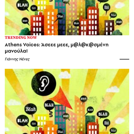
TRENDING NOW
Athens Voices: Άσεεε μεεε, μ@λ@κ@σμένη
μανούλα!
Γιάννης Νένες