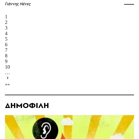
Γιάννης Νένες
1
2
3
4
5
6
7
8
9
10
…
»»
ΔΗΜΟΦΙΛΗ