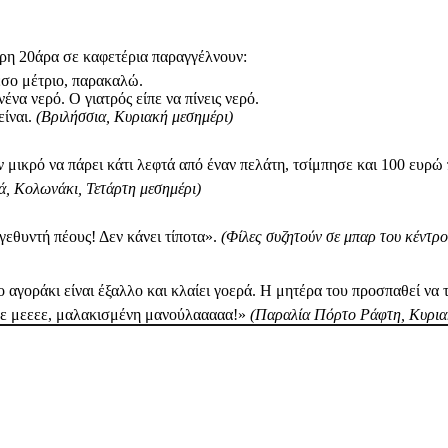
ρη 20άρα σε καφετέρια παραγγέλνουν:
σο μέτριο, παρακαλώ.
ένα νερό. Ο γιατρός είπε να πίνεις νερό.
είναι.
(Βριλήσσια, Κυριακή μεσημέρι)
ν μικρό να πάρει κάτι λεφτά από έναν πελάτη, τσίμπησε και 100 ευρ
ά, Κολωνάκι, Τετάρτη μεσημέρι)
γεθυντή πέους! Δεν κάνει τίποτα».
(Φίλες συζητούν σε μπαρ του κέντρ
 αγοράκι είναι έξαλλο και κλαίει γοερά. Η μητέρα του προσπαθεί να 
σε μεεεε, μαλακισμένη μανούλααααα!»
(Παραλία Πόρτο Ράφτη, Κυρια