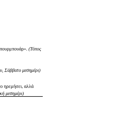
ώ πουρμπουάρ».
(Τύπος
ου, Σάββατο μεσημέρι)
το ηρεμήσει, αλλά
κή μεσημέρι)