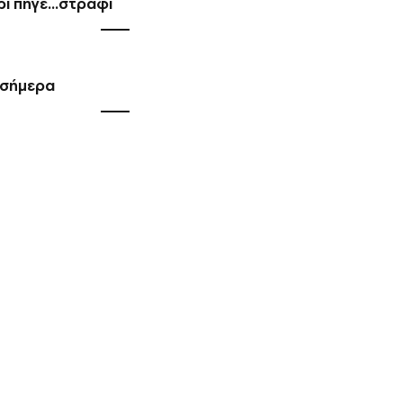
ι πήγε...στράφι
ς σήμερα