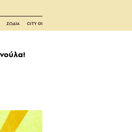
ΖΩΔΙΑ
CITY GUIDE
ανούλα!