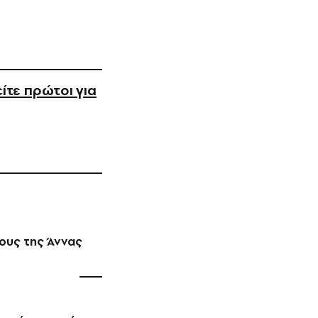
ίτε πρώτοι για
χους της Άννας