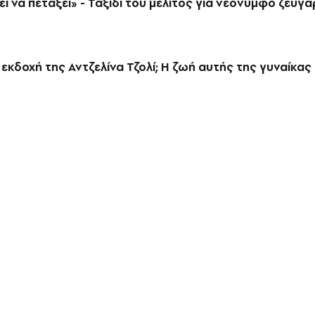
 να πετάξει» - Ταξίδι του μέλιτος για νεόνυμφο ζευγάρ
ι εκδοχή της Αντζελίνα Τζολί; Η ζωή αυτής της γυναίκα