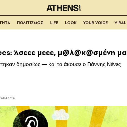
ΟΤΗΤΑ
ΠΟΛΙΤΙΣΜΟΣ
LIFE
LOOK
YOUR VOICE
VIRAL
ices: Άσεεε μεεε, μ@λ@κ@σμένη μ
τηκαν δημοσίως — και τα άκουσε ο Γιάννης Νένες
ΔΙΑΒΑΣΜΑ