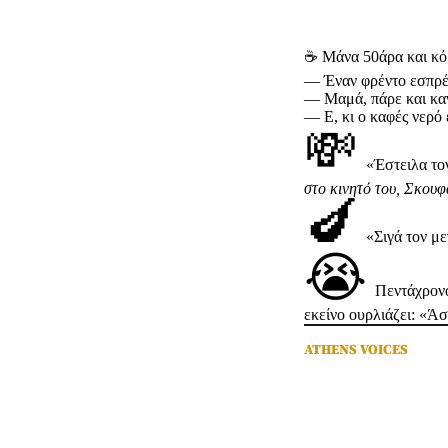
☕
Μάνα 50άρα και κό
— Έναν φρέντο εσπρέ
—
Μαμά, πάρε και καν
—
Ε, κι ο καφές νερό 
💸
«Έστειλα το
στο κινητό του, Σκουφ
🍆
«Σιγά τον με
😭
Πεντάχρονο
εκείνο ουρλιάζει: «Ά
ATHENS VOICES