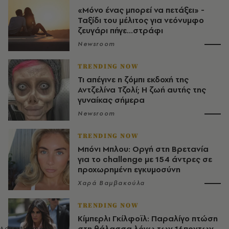
«Μόνο ένας μπορεί να πετάξει» -
Ταξίδι του μέλιτος για νεόνυμφο
ζευγάρι πήγε...στράφι
Newsroom
TRENDING NOW
Τι απέγινε η ζόμπι εκδοχή της
Αντζελίνα Τζολί; Η ζωή αυτής της
γυναίκας σήμερα
Newsroom
TRENDING NOW
Μπόνι Μπλου: Οργή στη Βρετανία
για το challenge με 154 άντρες σε
προχωρημένη εγκυμοσύνη
Χαρά Βαμβακούλα
TRENDING NOW
Κίμπερλι Γκίλφοϊλ: Παραλίγο πτώση
στη θάλασσα λόγω των 16ποντων