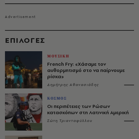
EΠΙΛΟΓΈΣ
ΜΟΥΣΙΚΗ
French Fry: «Χάσαμε τον
αυθορμητισμό στο να παίρνουμε
ρίσκα»
Δημήτρης Αθανασιάδης
ΚΟΣΜΟΣ
Οι περιπέτειες των Ρώσων
κατασκόπων στη Λατινική Αμερική
Σώτη Τριανταφύλλου