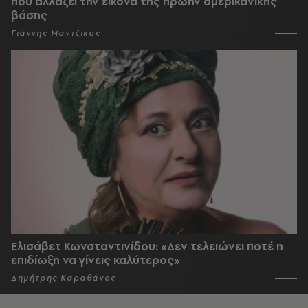
που αλλάζει την εικόνα της πρώην αμερικανικής
βάσης
Γιάννης Μαντζίκος
Ελισάβετ Κωνσταντινίδου: «Δεν τελειώνει ποτέ η
επιδίωξη να γίνεις καλύτερος»
Δημήτρης Καραθάνος