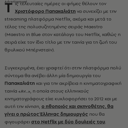
Τ
ις τελευταίες ημέρες οι φήμες θέλουν τον
Χριστόφορο Παπακαλιάτη
να συνεχίζει με την
streaming πλατφόρμα Netflix, ακόμα και μετά το
τέλος της πολυσυζητημένης σειράς Maestro
(Maestro in Blue στον κατάλογο του Netflix, καθώς η
σειρά είχε τον ίδιο τίτλο με την ταινία για τη ζωή του
θρυλικού Μπέρνσταϊν).
Συγκεκριμένα, έχει γραφτεί ότι στην πλατφόρμα πολύ
σύντομα θα ανέβει άλλη μία δημιουργία του
Παπακαλιάτη
και για την ακρίβεια η κινηματογραφική
ταινία «Αν...», η οποία στους ελληνικούς
κινηματογράφους είχε κυκλοφορήσει το 2012 και με
αυτή την κίνηση,
ο ηθοποιός και σκηνοθέτης, θα
γίνει ο πρώτος Έλληνας δημιουργός
που θα
φιγουράρει
στο Netflix με δύο δουλειές του
.