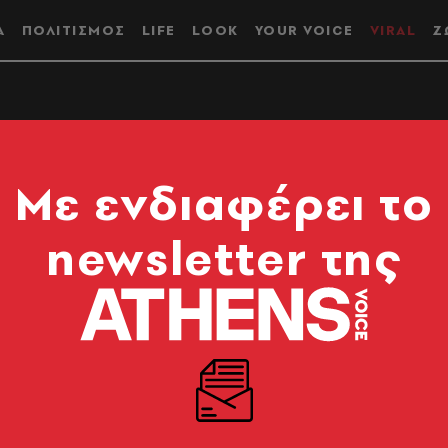
Α
ΠΟΛΙΤΙΣΜΟΣ
LIFE
LOOK
YOUR VOICE
VIRAL
Ζ
 Μεγαλώσαμε με τον
Mε ενδιαφέρει το
 Το DVD της
newsletter της
δράτου
εντεύξεις και δηλώσεις της από τότε, τα hits που
 σε όλες τις εκπομπές και τα δελτία ειδήσεων που