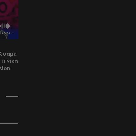
λώσαμε
 Η νίκη
sion