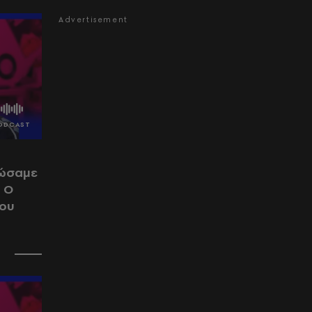
λώσαμε
 Ο
του