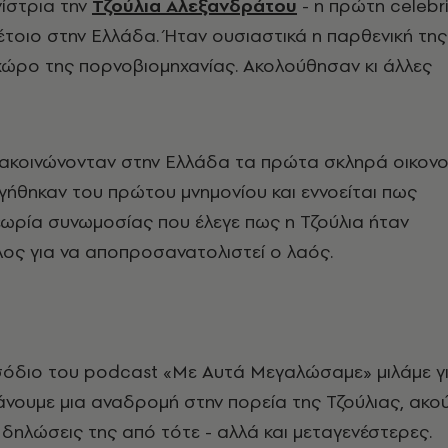
ίστρια την
Τζούλια Αλεξανδράτου
- η πρώτη celebri
τέτοιο στην Ελλάδα. Ήταν ουσιαστικά η παρθενική της
χώρο της πορνοβιομηχανίας. Ακολούθησαν κι άλλες
νακοινώνονταν στην Ελλάδα τα πρώτα σκληρά οικονο
ήθηκαν του πρώτου μνημονίου και εννοείται πως
εωρία συνωμοσίας που έλεγε πως η Τζούλια ήταν
λος για να αποπροσανατολιστεί ο λαός.
ισόδιο του podcast «Με Αυτά Μεγαλώσαμε» μιλάμε γ
νουμε μια αναδρομή στην πορεία της Τζούλιας, ακο
ι δηλώσεις της από τότε - αλλά και μεταγενέστερες.