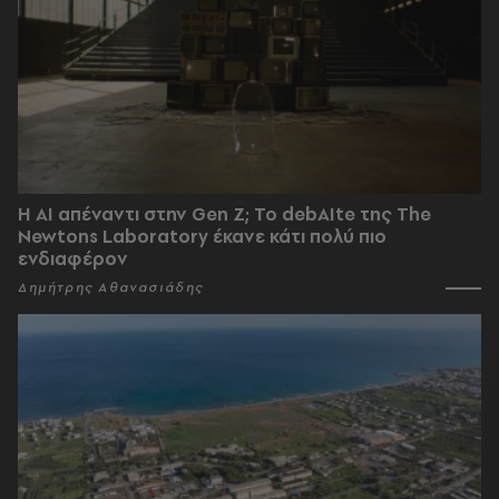
Η AI απέναντι στην Gen Z; Το debAIte της The
Newtons Laboratory έκανε κάτι πολύ πιο
ενδιαφέρον
Δημήτρης Αθανασιάδης