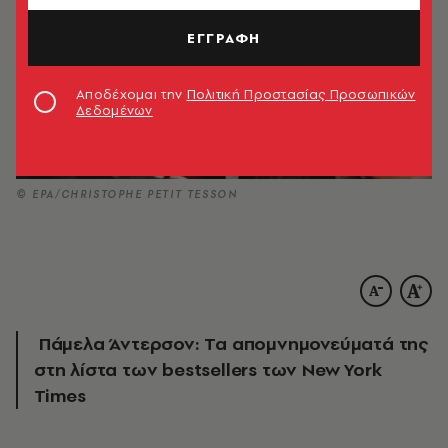
ΕΓΓΡΑΦΗ
Αποδέχομαι την
Πολιτική Προστασίας Προσωπικών
Δεδομένων
© EPA/CHRISTOPHE PETIT TESSON
Πάμελα Άντερσον: Τα απομνημονεύματά της
στη λίστα των bestsellers των New York
Times