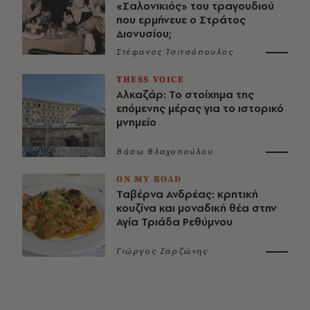
«Σαλονικιός» του τραγουδιού
που ερμήνευε ο Στράτος
Διονυσίου;
Στέφανος Τσιτσόπουλος
THESS VOICE
Αλκαζάρ: Το στοίχημα της
επόμενης μέρας για το ιστορικό
μνημείο
Βάσω Βλαχοπούλου
ON MY ROAD
Ταβέρνα Ανδρέας: κρητική
κουζίνα και μοναδική θέα στην
Αγία Τριάδα Ρεθύμνου
Γιώργος Ζαρζώνης