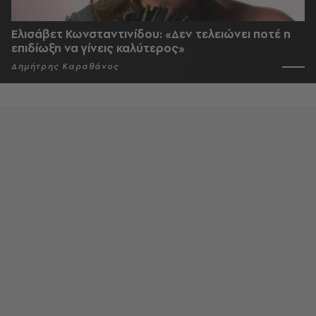
Ελισάβετ Κωνσταντινίδου: «Δεν τελειώνει ποτέ η
επιδίωξη να γίνεις καλύτερος»
Δημήτρης Καραθάνος