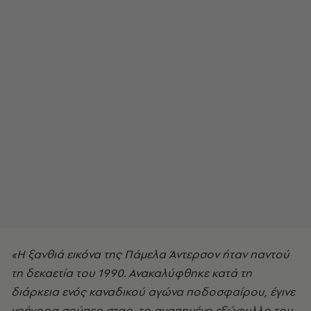
«Η ξανθιά εικόνα της Πάμελα Άντερσον ήταν παντού
τη δεκαετία του 1990. Ανακαλύφθηκε κατά τη
διάρκεια ενός καναδικού αγώνα ποδοσφαίρου, έγινε
γρήγορα σούπερ σταρ, το αγαπημένο εξώφυλλο του