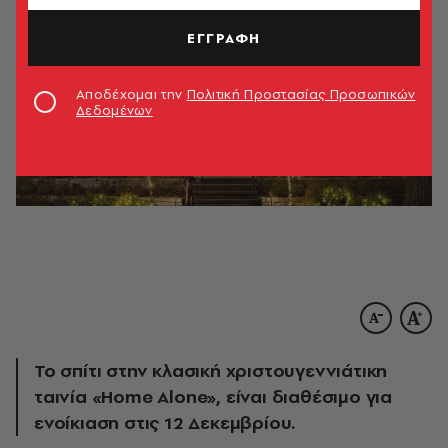
ΕΓΓΡΑΦΗ
Αποδέχομαι την
Πολιτική Προστασίας Προσωπικών
Δεδομένων
Το σπίτι στην κλασική χριστουγεννιάτικη
ταινία «Home Alone», είναι διαθέσιμο για
ενοίκιαση στις 12 Δεκεμβρίου.