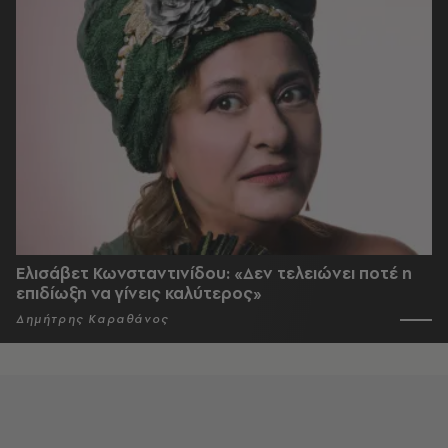
Ελισάβετ Κωνσταντινίδου: «Δεν τελειώνει ποτέ η
επιδίωξη να γίνεις καλύτερος»
Δημήτρης Καραθάνος