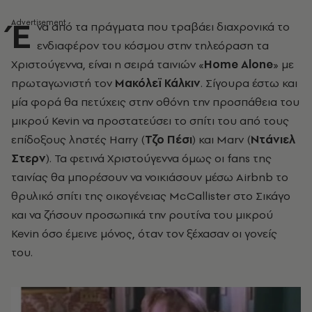
Έ
να από τα πράγματα που τραβάει διαχρονικά το
ενδιαφέρον του κόσμου στην τηλεόραση τα
Χριστούγεννα, είναι η σειρά ταινιών «
Home Alone
» με
πρωταγωνιστή τον
Μακόλεϊ Κάλκιν
. Σίγουρα έστω και
μία φορά θα πετύχεις στην οθόνη την προσπάθεια του
μικρού Kevin να προστατεύσει το σπίτι του από τους
επίδοξους ληστές Harry (
Τζο Πέσι
) και Marv (
Ντάνιελ
Στερν
). Τα φετινά Χριστούγεννα όμως οι fans της
ταινίας θα μπορέσουν να νοικιάσουν μέσω Airbnb το
θρυλικό σπίτι της οικογένειας McCallister στο Σικάγο
και να ζήσουν προσωπικά την ρουτίνα του μικρού
Kevin όσο έμεινε μόνος, όταν τον ξέχασαν οι γονείς
του.