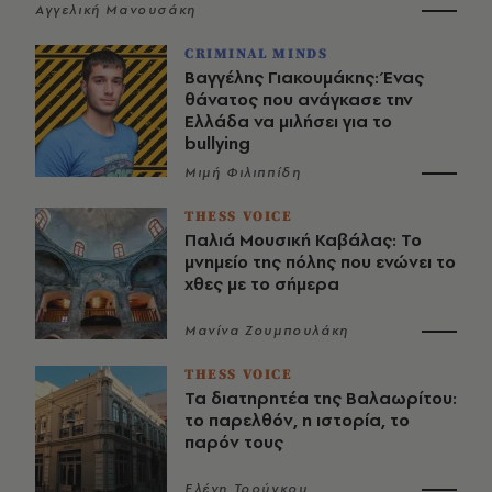
Αγγελική Μανουσάκη
CRIMINAL MINDS
Βαγγέλης Γιακουμάκης: Ένας
θάνατος που ανάγκασε την
Ελλάδα να μιλήσει για το
bullying
Μιμή Φιλιππίδη
THESS VOICE
Παλιά Μουσική Καβάλας: Το
μνημείο της πόλης που ενώνει το
χθες με το σήμερα
Μανίνα Ζουμπουλάκη
THESS VOICE
Τα διατηρητέα της Βαλαωρίτου:
το παρελθόν, η ιστορία, το
παρόν τους
Ελένη Τρούγκου