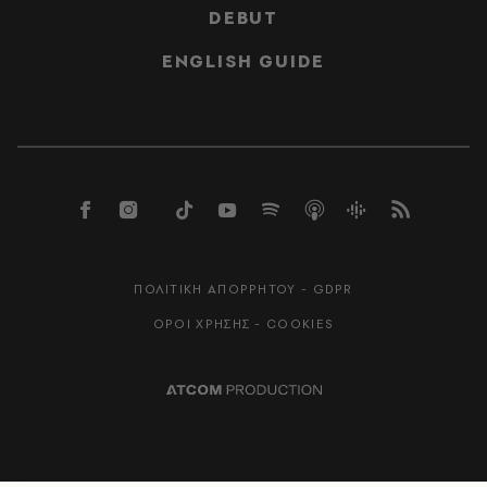
DEBUT
ENGLISH GUIDE
ΠΟΛΙΤΙΚΗ ΑΠΟΡΡΗΤΟΥ - GDPR
ΟΡΟΙ ΧΡΗΣΗΣ - COOKIES