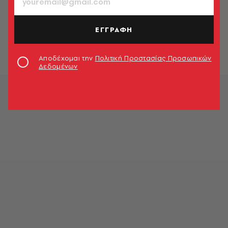
ΚΟΣΜΟΣ
Σε δημοπρασία το ρεβόλβερ που
τραυμάτισε θανάσιμα τον Βαν
ΕΓΓΡΑΦΗ
Γκογκ
Newsroom
Αποδέχομαι την
Πολιτική Προστασίας Προσωπικών
Δεδομένων