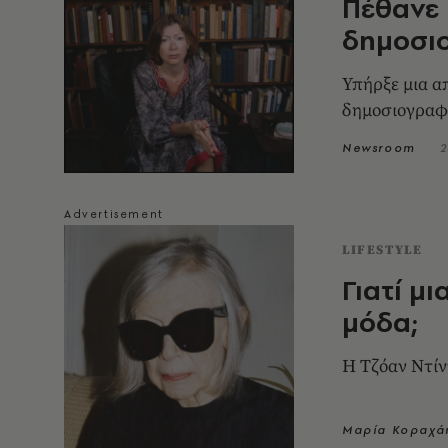
Πέθανε 
δημοσιο
Υπήρξε μια α
δημοσιογραφ
Newsroom
2
LIFESTYLE
Γιατί μ
μόδα;
Η Τζόαν Ντίν
Μαρία Κοραχά