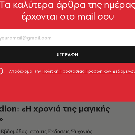
Tα καλύτερα άρθρα της ημέρα
έρχονται στο mail σου
τίντιον - Η Xρονιά της Μαγικής
 Το γράψιμο ως τακτική
σης
γραφική» εξερεύνηση του πένθους, για τον
ΕΓΓΡΑΦΗ
ζυγο της επί σαράντα έτη, τον συγγραφέα
Αποδέχομαι την
Πολιτική Προστασίας Προσωπικών Δεδομένω
 Ματσούκας
15.05.2026, 10:00
dion: «Η χρονιά της μαγικής
»
ς Εβδομάδας, από τις Εκδόσεις Ψυχογιός