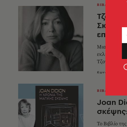
ΒΙΒΛΙΟ
Τζόαν Ν
Σκέψης:
επιβίω
Μια «δημοσιο
εκλιπόντα σύ
Τζον Νταν
Κωνσταντίνος
ΒΙΒΛΙΟ
Joan Di
σκέψης
Το Βιβλίο τη