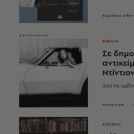
Κυριάκος Αθα
ΒΙΒΛΙΟ
Σε δημ
αντικεί
Ντίντιον
Από τις εμβλ
Newsroom
1
ΚΟΣΜΟΣ