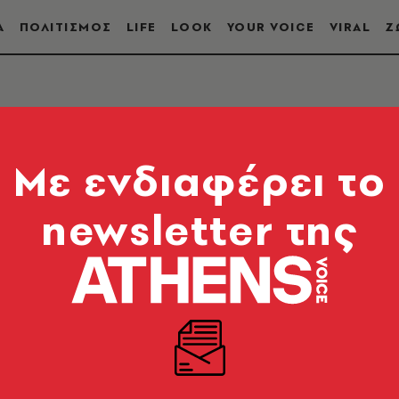
Α
ΠΟΛΙΤΙΣΜΟΣ
LIFE
LOOK
YOUR VOICE
VIRAL
Ζ
Mε ενδιαφέρει το
newsletter της