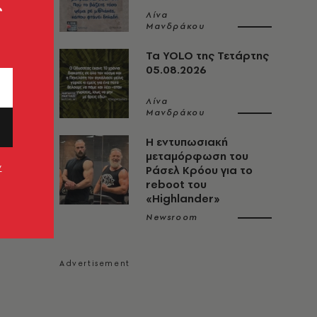
ς
Λίνα
Μανδράκου
Τα YOLO της Τετάρτης
05.08.2026
Λίνα
Μανδράκου
Η εντυπωσιακή
μεταμόρφωση του
ν
Ράσελ Κρόου για το
reboot του
«Highlander»
Newsroom