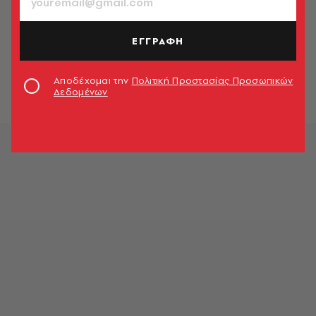
ΠΟΛΙΤΙΚΗ & ΟΙΚΟΝΟΜΙΑ
Ο Αμερικανός πρέσβης επιβεβαιώνει
ΕΓΓΡΑΦΗ
με tweet τον Μητσοτάκη για FBI και
Novartis
Αποδέχομαι την
Πολιτική Προστασίας Προσωπικών
Newsroom
Δεδομένων