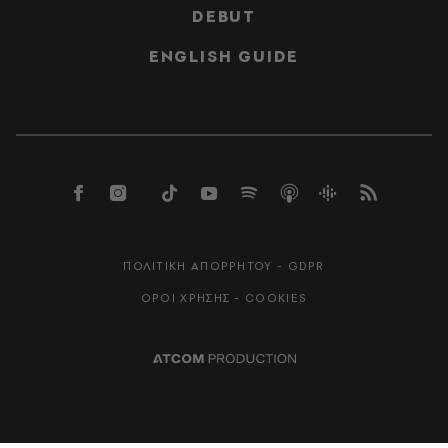
DEBUT
ENGLISH GUIDE
ΠΟΛΙΤΙΚΗ ΑΠΟΡΡΗΤΟΥ - GDPR
ΟΡΟΙ ΧΡΗΣΗΣ - COOKIES