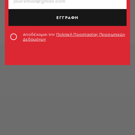
ΑΘΛΗΤΙΣΜΟΣ
Αντετοκούνμπο: Ελπίζω τα εγγόνια
μου να μου φτιάξουν άγαλμα
ΕΓΓΡΑΦΗ
Newsroom
Αποδέχομαι την
Πολιτική Προστασίας Προσωπικών
Δεδομένων