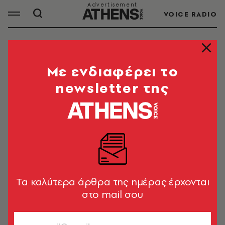
VOICE RADIO
ΣΥΜΒΟΛΑΙΑ
Mε ενδιαφέρει το
newsletter της
ΟΛΑ ΤΑ ΑΡΘΡΑ ΤΟΥ TAG
ΣΥΜΒΟΛΑΙΑ
ΚΟΣΜΟΣ
FAZ: Η AstraZeneca θα
δημοσιοποιήσει το συμβόλαιο με την
Tα καλύτερα άρθρα της ημέρας έρχονται
ΕΕ
στο mail σου
Newsroom