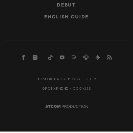
DEBUT
ENGLISH GUIDE
ΠΟΛΙΤΙΚΗ ΑΠΟΡΡΗΤΟΥ - GDPR
ΟΡΟΙ ΧΡΗΣΗΣ - COOKIES