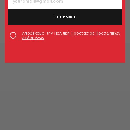
ΕΛΛΑΔΑ
Τι ώρα ξεκινούν να λειτουργούν
σήμερα μετρό, ΗΣΑΠ και τραμ
ΕΓΓΡΑΦΗ
Newsroom
Αποδέχομαι την
Πολιτική Προστασίας Προσωπικών
Δεδομένων