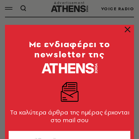
VOICE RADIO
ΣΤΑΣΗ ΕΡΓΑΣΙΑΣ
Mε ενδιαφέρει το
newsletter της
ΟΛΑ ΤΑ ΑΡΘΡΑ ΤΟΥ TAG
ΣΤΑΣΗ ΕΡΓΑΣΙΑΣ
ΕΛΛΑΔΑ
Μετρό: Αλλάζουν οι ώρες της
στάσης εργασίας το Σάββατο -
Tα καλύτερα άρθρα της ημέρας έρχονται
Ποιες ώρες δε θα λειτουργεί
στο mail σου
Newsroom