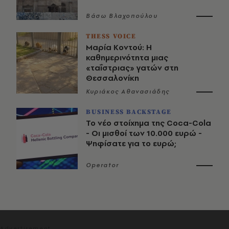
Βάσω Βλαχοπούλου
THESS VOICE
Μαρία Κοντού: Η
καθημερινότητα μιας
«ταΐστριας» γατών στη
Θεσσαλονίκη
Κυριάκος Αθανασιάδης
BUSINESS BACKSTAGE
Το νέο στοίχημα της Coca-Cola
- Οι μισθοί των 10.000 ευρώ -
Ψηφίσατε για το ευρώ;
Operator