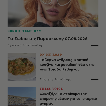
COSMIC TELEGRAM
Τα Ζώδια της Παρασκευής 07.08.2026
Αγγελική Μανουσάκη
ON MY ROAD
Ταβέρνα Ανδρέας: κρητική
κουζίνα και μοναδική θέα στην
Αγία Τριάδα Ρεθύμνου
Γιώργος Ζαρζώνης
THESS VOICE
Αλκαζάρ: Το στοίχημα της
επόμενης μέρας για το ιστορικό
μνημείο