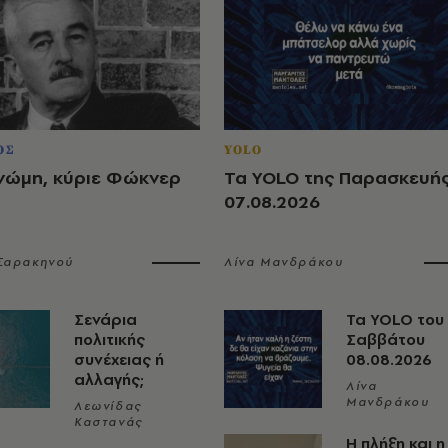
ΟΣ
YOLO
νώμη, κύριε Φώκνερ
Τα YOLO της Παρασκευή
07.08.2026
 Σαρακηνού
Λίνα Μανδράκου
Σενάρια
Τα YOLO του
πολιτικής
Σαββάτου
συνέχειας ή
08.08.2026
αλλαγής;
Λίνα
Μανδράκου
Λεωνίδας
Καστανάς
Η πλήξη και η