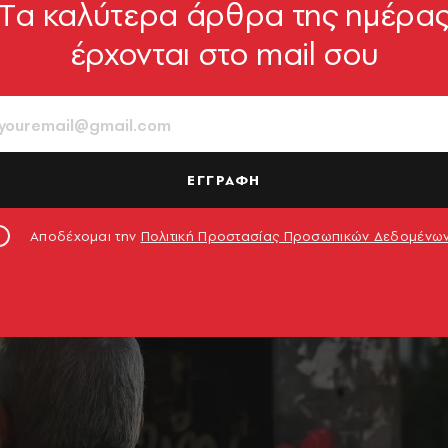
Tα καλύτερα άρθρα της ημέρα
έρχονται στο mail σου
ΕΓΓΡΑΦΗ
Αποδέχομαι την
Πολιτική Προστασίας Προσωπικών Δεδομένω