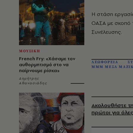
Η στάση εργασί
ΟΑΣΑ με σκοπό τ
Συνέλευσης.
ΜΟΥΣΙΚΗ
French Fry: «Χάσαμε τον
ΛΕΩΦΟΡΕΙΑ
Σ
αυθορμητισμό στο να
ΜΜΜ ΜΕΣΑ ΜΑΖΙΚ
παίρνουμε ρίσκα»
Δημήτρης
Αθανασιάδης
Ακολουθήστε τη
πρώτοι για όλες