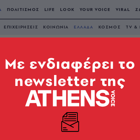
Α
ΠΟΛΙΤΙΣΜΟΣ
LIFE
LOOK
YOUR VOICE
VIRAL
Ζ
ΕΠΙΧΕΙΡΗΣΕΙΣ
ΚΟΙΝΩΝΙΑ
ΕΛΛΑΔΑ
ΚΟΣΜΟΣ
TV &
Mε ενδιαφέρει το
newsletter της
τα λεωφορεία στις 
ς ώρες θα μείνουν
νητοποίηση - Δείτε ποιες γραμμές εξαιρούνται