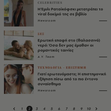
CELEBRITIES
Η Έμιλι Ραταϊκόφσκι μετατρέπει το
viral δοκίμιό της σε βιβλίο
Newsroom
ΣΕΞ
Ερωτική επαφή στο (θαλασσινό)
νερό: Όσα δεν μας έμαθαν οι
ρομαντικές ταινίες
A.V. Team
ΤΕΧΝΟΛΟΓΙΑ - ΕΠΙΣΤΗΜΗ
Γιατί ερωτευόμαστε; Η επιστημονική
εξήγηση πίσω από το πιο έντονο
συναίσθημα
Newsroom
1
2
3
4
5
6
7
8
9
10