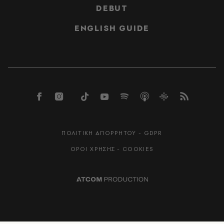
DEBUT
ENGLISH GUIDE
ΠΟΛΙΤΙΚΗ ΑΠΟΡΡΗΤΟΥ - GDPR
ΟΡΟΙ ΧΡΗΣΗΣ - COOKIES