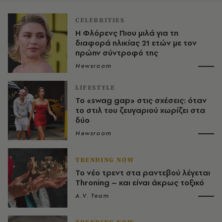
CELEBRITIES
Η Φλόρενς Πιου μιλά για τη
διαφορά ηλικίας 21 ετών με τον
πρώην σύντροφό της
Newsroom
LIFESTYLE
Το «swag gap» στις σχέσεις: όταν
το στιλ του ζευγαριού χωρίζει στα
δύο
Newsroom
TRENDING NOW
Το νέο τρεντ στα ραντεβού λέγεται
Throning – και είναι άκρως τοξικό
A.V. Team