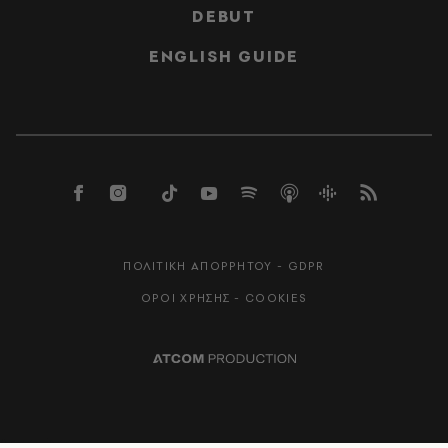
DEBUT
ENGLISH GUIDE
ΠΟΛΙΤΙΚΗ ΑΠΟΡΡΗΤΟΥ - GDPR
ΟΡΟΙ ΧΡΗΣΗΣ - COOKIES