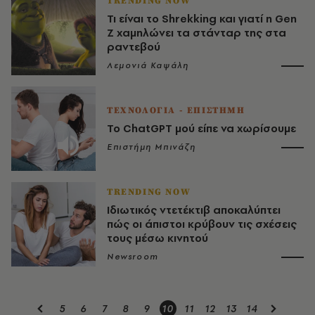
TRENDING NOW
Τι είναι το Shrekking και γιατί η Gen
Z χαμηλώνει τα στάνταρ της στα
ραντεβού
Λεμονιά Καψάλη
ΤΕΧΝΟΛΟΓΙΑ - ΕΠΙΣΤΗΜΗ
Το ChatGPT μού είπε να χωρίσουμε
Επιστήμη Μπινάζη
TRENDING NOW
Ιδιωτικός ντετέκτιβ αποκαλύπτει
πώς οι άπιστοι κρύβουν τις σχέσεις
τους μέσω κινητού
Newsroom
5
6
7
8
9
10
11
12
13
14