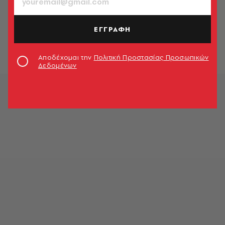
TRENDING NOW
Bird Test: Το τεστ που αποκαλύπτει
αν η σχέση σου έχει μέλλον
ΕΓΓΡΑΦΗ
A.V. Team
Αποδέχομαι την
Πολιτική Προστασίας Προσωπικών
Δεδομένων