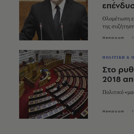
επένδυσ
Ολομέτωπη επ
της συζήτηση
Newsroom
1
ΠΟΛΙΤΙΚΗ & 
Στο ρυθ
2018 α
Πολιτικό «μα
Newsroom
1