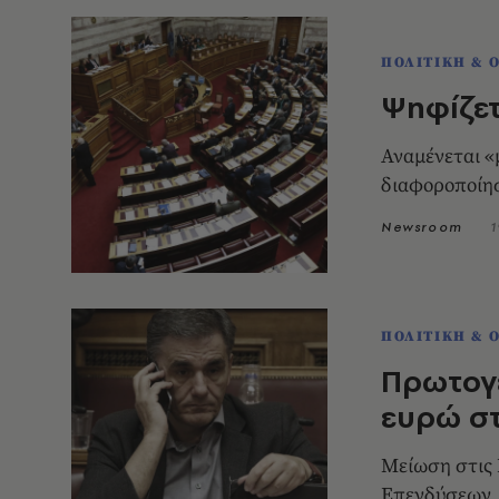
ΠΟΛΙΤΙΚΗ & 
Ψηφίζετ
Αναμένεται «
διαφοροποίη
Newsroom
1
ΠΟΛΙΤΙΚΗ & 
Πρωτογε
ευρώ στ
Μείωση στις 
Επενδύσεων