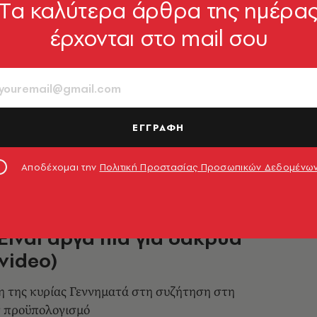
Tα καλύτερα άρθρα της ημέρα
ΟΙΚΟΝΟΜΙΑ
έρχονται στο mail σου
κης: Αποτύχατε και σαν
μονιακοί και σαν μνημονιακοί
νειδητά τη μεσαία τάξη»
ΕΓΓΡΑΦΗ
9.12.2017, 20:21
Αποδέχομαι την
Πολιτική Προστασίας Προσωπικών Δεδομένω
ΟΙΚΟΝΟΜΙΑ
ίναι αργά πια για δάκρυα
(video)
 της κυρίας Γεννηματά στη συζήτηση στη
ν προϋπολογισμό