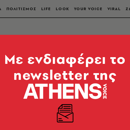
Α
ΠΟΛΙΤΙΣΜΟΣ
LIFE
LOOK
YOUR VOICE
VIRAL
Ζ
Mε ενδιαφέρει το
newsletter της