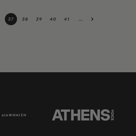
6
37
38
39
40
41
…
ΔΙΑΦΗΜΙΣΗ