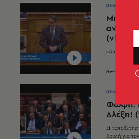
ΠΟΛΙΤΙΚΗ & 
Μητσοτά
αντιμνη
(video)
«Διαλύετε συ
Newsroom
1
ΠΟΛΙΤΙΚΗ & 
Φώφη: Ε
Αλέξη! 
Η τοποθέτηση
Βουλή για το