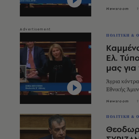
Newsroom
1
ΠΟΛΙΤΙΚΗ & 
Καμμένο
Ελ. Τύπ
μας για
Άγρια κόντρα
Εθνικής Άμυν
Newsroom
1
ΠΟΛΙΤΙΚΗ & 
Θεοδωρά
ΣΥΡΙΖΑΝ