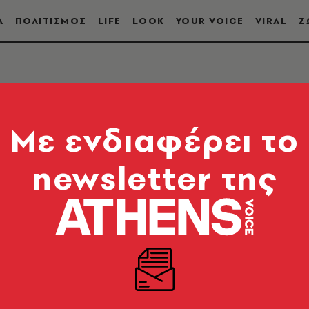
Α
ΠΟΛΙΤΙΣΜΟΣ
LIFE
LOOK
YOUR VOICE
VIRAL
Ζ
ΟΣ
Mε ενδιαφέρει το
newsletter της