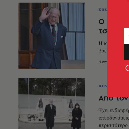
ΚΟΣΜΟΣ
Ο πρίγκ
τσολιάς
Η ιστορική φ
βρετανικού θ
Newsroom
2
ΠΟΛΙΤΙΚΗ & 
Από τον
Έχει ενδιαφέ
υπερδυνάμεις
περισσότερο 