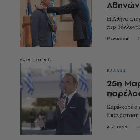
Αθηνών 
Η Αθήνα υπογ
περιβάλλοντ
Newsroom
2
ΕΛΛΑΔΑ
25η Μαρ
παρέλα
Καρέ-καρέ ο 
Επανάσταση 
A.V. Team
2