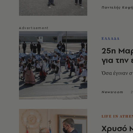
και τη Γερμα
Παντελής Καψ
ΕΛΛΑΔΑ
25η Μαρ
για την
Όσα έγιναν σ
Newsroom
2
LIFE IN ATHE
Χρυσό Μ