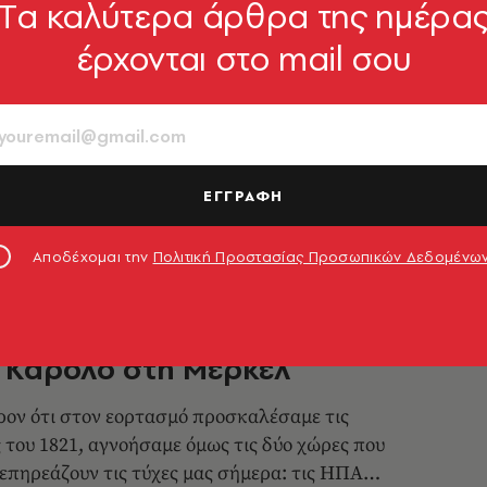
Tα καλύτερα άρθρα της ημέρα
έρχονται στο mail σου
ιπας Φίλιππος ντυμένος
 - Το δώρο από τον Κάρολο
ωτογραφία που έδωσε ο διάδοχος του
ρόνου στην Κατερίνα Σακελλαροπούλου
ΕΓΓΡΑΦΗ
6.03.2021, 17:23
Αποδέχομαι την
Πολιτική Προστασίας Προσωπικών Δεδομένω
ΟΙΚΟΝΟΜΙΑ
 Κάρολο στη Μέρκελ
ρον ότι στον εορτασμό προσκαλέσαμε τις
 του 1821, αγνοήσαμε όμως τις δύο χώρες που
επηρεάζουν τις τύχες μας σήμερα: τις ΗΠΑ