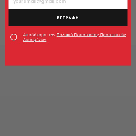
ΠΟΛΕΙΣ
Pornorama: Ο Άγιος Βαλεντίνος
αλλιώς και... διαστροφικώς
ΕΓΓΡΑΦΗ
Στέφανος Τσιτσόπουλος
Αποδέχομαι την
Πολιτική Προστασίας Προσωπικών
Δεδομένων