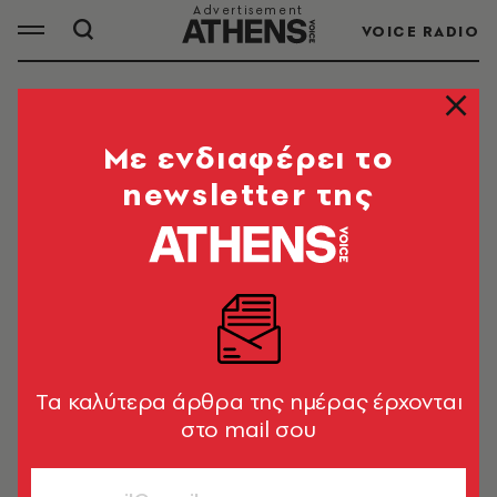
VOICE RADIO
ΠΟΡΝΟΓΡΑΦΙΑ
Mε ενδιαφέρει το
newsletter της
ΟΛΑ ΤΑ ΑΡΘΡΑ ΤΟΥ TAG
ΠΟΡΝΟΓΡΑΦΙΑ
ΣΕΞ
Αμερικανικό πορνό χωρίς
Tα καλύτερα άρθρα της ημέρας έρχονται
προφυλακτικό
στο mail σου
Newsroom